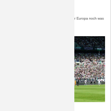
Augsburg 06.05.2017
In letzter Sekunde einen Punkt geholt. Ist für Europa noch was
drin? Zu den Nachberichten geht's
hier
.
(Foto:
www.fohlen-hautnah.de
)