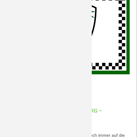
Fanclub-
Weiterlesen …
Fahne
15.05.2017 16:23
jetzt
bestellen!
Nachberichte VfL Wolfsburg -
BORUSSIA 13.05.2017
Vorletzter Spieltag und die Fohlen hoffen noch immer auf die