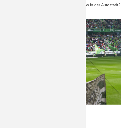
Chance, international zu spielen. Was war los in der Autostadt?
Zu den Nachberichten geht's
hier
.
Nachberichte
Weiterlesen …
VfL
14.05.2017 10:52
von Petersohn, Ulf
Wolfsburg