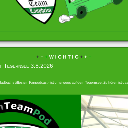
+
+
+
W I C H T I G
+
+
+
t Tegernsee 3.8.2026
adbachs ältestem Fanpodcast - ist unterwegs auf dem Tegernsee. Zu hören ist d