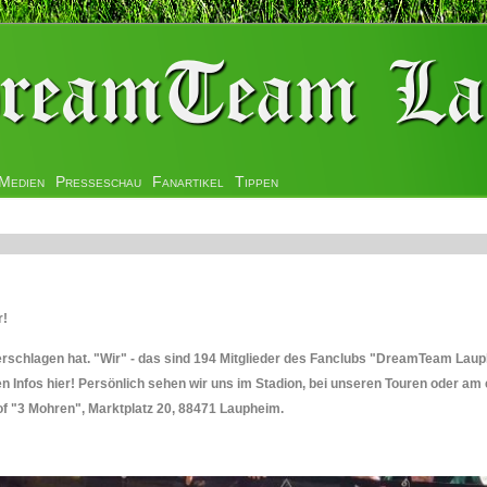
Medien
Presseschau
Fanartikel
Tippen
r!
erschlagen hat. "Wir" - das sind 194 Mitglieder des Fanclubs "DreamTeam Lauph
gen Infos hier! Persönlich sehen wir uns im Stadion, bei unseren Touren oder a
"3 Mohren", Marktplatz 20, 88471 Laupheim.