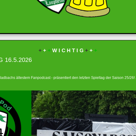
+
+
+
W I C H T I G
+
+
+
G 16.5.2026
dbachs ältestem Fanpodcast - präsentiert den letzten Spieltag der Saison 25/26!