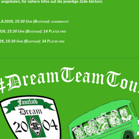
geboten, für nähere Infos auf die jeweilige Zeile klicken:
8.2026, 15:30 Uhr (Bustour):
ausgebucht
6, 15:30 Uhr (Bustour): 14 Plätze frei
, 15:30 Uhr (Bustour): 34 Plätze frei