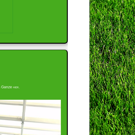
as Ganze
hier
.