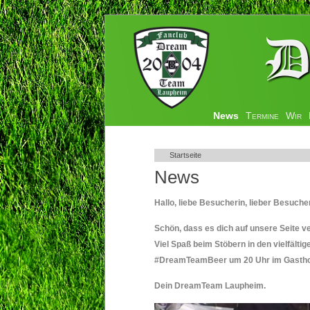
Navigation
News
Termine
Wir
überspringen
Startseite
News
Hallo, liebe Besucherin, lieber Besuche
Schön, dass es dich auf unsere Seite v
Viel Spaß beim Stöbern in den vielfälti
#DreamTeamBeer um 20 Uhr im Gasthof 
Dein DreamTeam Laupheim.