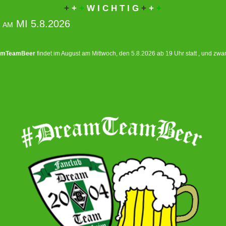
+
+
+
W I C H T I G
+
+
+
 am MI 5.8.2026
amTeamBeer
findet im August am Mittwoch, den 5.8.2026 ab 19 Uhr statt , und zwa