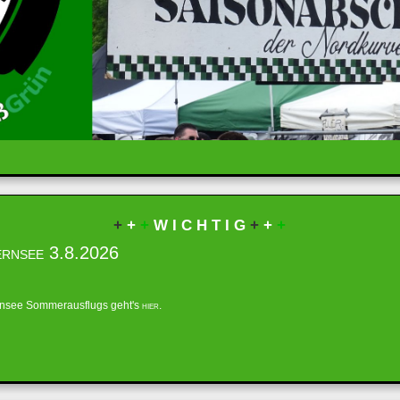
+
+
+
W I C H T I G
+
+
+
ernsee 3.8.2026
ernsee Sommerausflugs geht's
hier
.