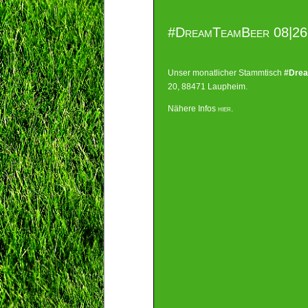
#DreamTeamBeer 08|26
Unser monatlicher Stammtisch
#Dre
20, 88471 Laupheim.
Nähere Infos
hier
.