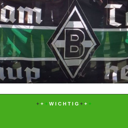
+
+
+
W I C H T I G
+
+
+