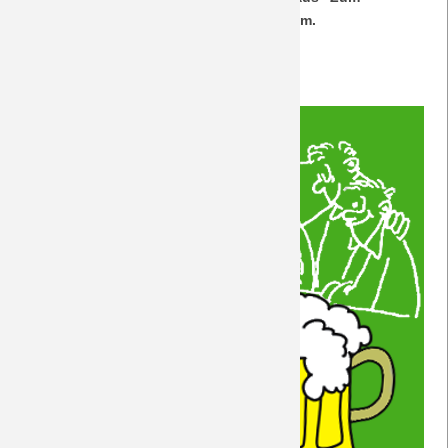
Schützen", Lange Str. 63, 88471 Laupheim.