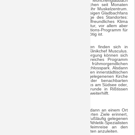
das Vereinsmuseum direkt am Stadion in Mönchengladbach
gebaut würden, suchten die Verantwortlichen seit Monaten
insgeheim nach dem idealen Standort für ihr Muskelzentrum.
Nach vielen Gesprächen mit den ortsansässigen Gladbachfans
erkannten die Verantwortlichen die Vorzüge des Standortes:
das ruhige Städtchen besitzt ein muskelfreundliches Klima
ebenso wie eine hervorragende Infrastruktur, vor allem aber
alles, was für ein ausgeklügeltes Rehabilitations-Programm für
Amateure, aber auch die Bundesligastars nötig ist.
„Muskel- und gelenkschonende Aktivitäten finden sich in
Laupheim zuhauf!“, erläutert der künftige Klinikchef Musculus.
Neben der optimalen medizinischen Versorgung können sich
die Lizenzspieler auf ein abwechslungsreiches Programm
freuen: der Tag beginnt mit einer frühmorgendlichen
Krähenbeobachtung im nahegelegenen Schlosspark. Alsdann
geht es zur stimulierenden Kneippkur an den innerstädtischen
Laubach. Eine Turmbesteigung der nahe gelegenenen Kirche
„Peter und Paul“, eine Besichtigung der benachbarten
Kronenbrauerei, ein Besuch des Kletterparks am Südsee oder,
bei fortschreitender Genesung, eine Golfrunde in Rißtissen
bieten alles, was der geplagten Muskulatur weiterhilft.
Den letzten Schliff können sich die Profis dann an einem Ort
holen, der sie zugleich an ihre ambitionierten Ziele erinnert,
wie etwa den Gewinn des DFB-Pokals. Im fußläufig gelegenen
Olympia-Stadion warten zertifizierte Athletik-Spezialisten
darauf, die Mannen kurz vor ihrer Heimreise an den
Niederrhein bei den nötigen Trainingseinheiten anzuleiten.