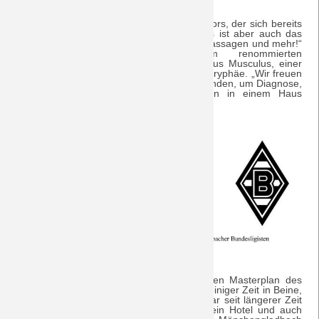
MMM – das ist der Name des Hauptsponsors, der sich bereits
in Nigeria einen Namen gemacht hat, das ist aber auch das
Motto des Arbeitsprogramms: „Muskeln, Massagen und mehr!“
Geleitet wird das Institut vom renommierten
Medizinwissenschaftler Prof. Dr. Dr. Magnus Musculus, einer
weltweit anerkannten neurobiologischen Koryphäe. „Wir freuen
uns, dass wir hier ideale Bedingungen vorfinden, um Diagnose,
Operationen, Therapie und Rehabilitation in einem Haus
anbieten zu können.“
Eingebettet sind die Bauaktivitäten in einen Masterplan des
Traditionsvereins, der sein Vermögen seit einiger Zeit in Beine,
aber auch vermehrt in Steine investiert. War seit längerer Zeit
klar, dass Trainingsgelände, Verwaltung, ein Hotel und auch