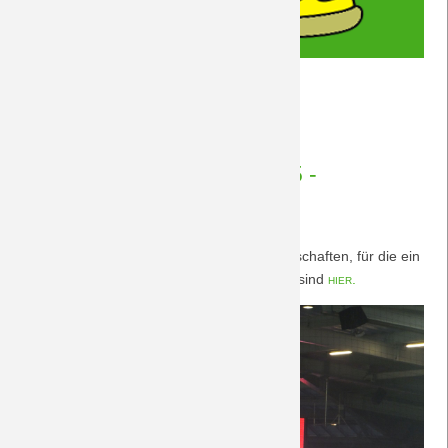
Stammtisch
Weiterlesen …
am
03.04.2018 11:40
von Rudolf Möwes
04.04.2018
Nachberichte FSV Mainz 05 -
BORUSSIA 1.4.2018
Ein gerechtes Unentschieden zweier Mannschaften, für die ein
Punkt eigentlich zu wenig ist. Nachberichte sind
hier.