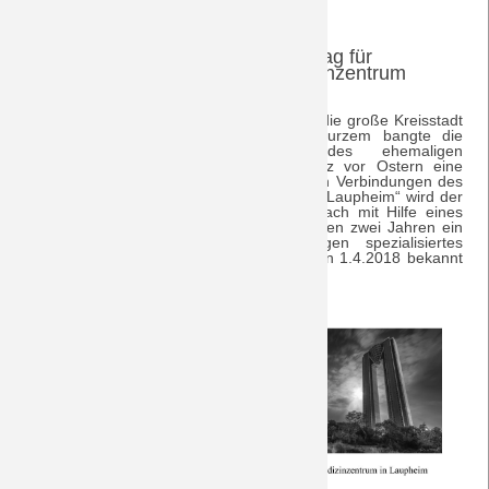
Im Zeichen des M
Laupheim erhält Zuschlag für
Mönchengladbacher Medizinzentrum
(AA/Laupheim) Die guten Nachrichten für die große Kreisstadt
Laupheim reißen nicht ab! Noch vor kurzem bangte die
Bevölkerung um die Zukunft des ehemaligen
Kreiskrankenhauses, da bahnte sich kurz vor Ostern eine
überraschende Wende an. Dank der guten Verbindungen des
hiesigen Gladbach-Fanclubs „DreamTeam Laupheim“ wird der
Bundesligaverein Borussia Mönchengladbach mit Hilfe eines
nigerianischen Sponsors in den kommenden zwei Jahren ein
auf Muskelkrankheiten und -verletzungen spezialisiertes
Medizinzentrum bauen, wie er am heutigen 1.4.2018 bekannt
gab.