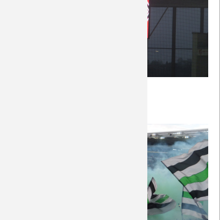
Nachberichte
Weiterlesen …
FSV
02.04.2018 18:48
von Petersohn, Ulf
Mainz
05
-
BORUSSIA
1.4.2018