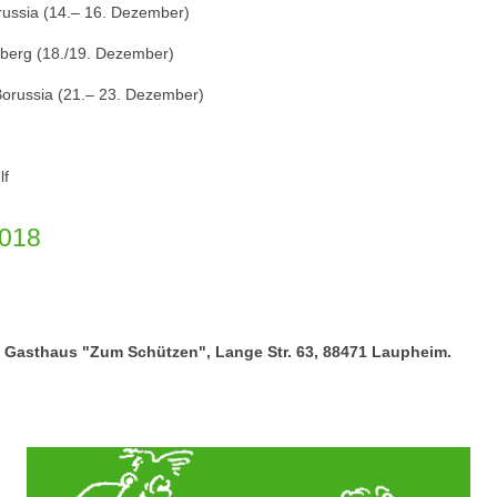
russia (14.– 16. Dezember)
nberg (18./19. Dezember)
Borussia (21.– 23. Dezember)
ng
lf
2018
: Gasthaus "Zum Schützen", Lange Str. 63, 88471 Laupheim.