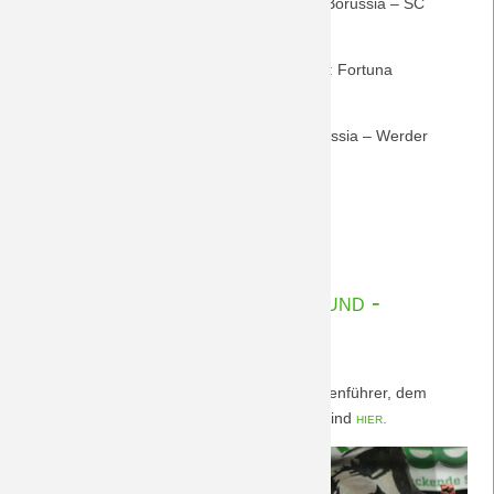
26. Spieltag: Freitag, 15. März, 20.30 Uhr: Borussia – SC
Freiburg
27. Spieltag: Samstag, 30. März, 15.30 Uhr: Fortuna
Düsseldorf – Borussia
(Bustour)
28. Spieltag: Sonntag, 7. April, 18 Uhr: Borussia – Werder
Bremen
Spielterminierungen
Weiterlesen …
Rückrunde
21.12.2018 10:48
von Rudolf Möwes
Vorberichte BvB 09 Dortmund -
BORUSSIA
Als Zweiter fahren die Borussen zum Tabellenführer, dem
Ballspielverein aus Dortmund. Vorberichte sind
hier.