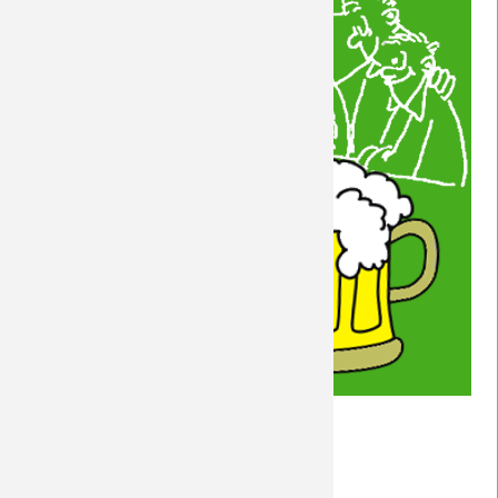
Stammtisch
Weiterlesen …
am
03.12.2018 16:51
von Rudolf Möwes
5.12.2018