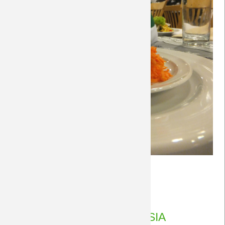
Fotos
Weiterlesen …
Weihnachtsfeier
31.12.2018 00:13
von Petersohn, Ulf
15.12.2018
Fotos RB Leipzig - BORUSSIA