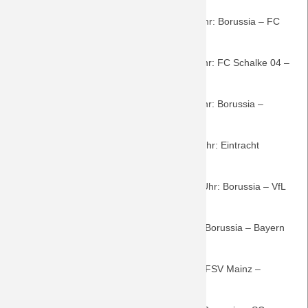
19. Spieltag: Samstag, 26. Januar, 15.30 Uhr: Borussia – FC
Augsburg
20. Spieltag: Samstag, 2. Februar, 18.30 Uhr: FC Schalke 04 –
Borussia
(Bustour, buchbar)
21. Spieltag: Samstag, 9. Februar, 15.30 Uhr: Borussia –
Hertha BSC
22. Spieltag: Sonntag, 17. Februar, 15.30 Uhr: Eintracht
Frankfurt – Borussia
(Bustour)
23. Spieltag: Samstag, 23. Februar, 15.30 Uhr: Borussia – VfL
Wolfsburg
24. Spieltag: Samstag, 2. März, 18.30 Uhr: Borussia – Bayern
München
(Bustour)
25. Spieltag: Samstag, 9. März, 18.30 Uhr: FSV Mainz –
Borussia
(Bustour)