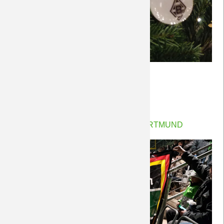
Ein
Weiterlesen …
frohes
22.12.2018 15:33
von Petersohn, Ulf
Fest!
Zaunfahne on Tour ... in Dortmund