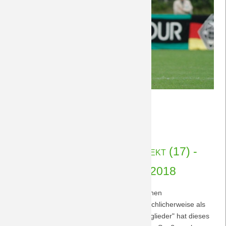
10
Weiterlesen …
Jahre
01.12.2018 10:50
von Rudolf Möwes
"Fußballgott"
Vorberichte Marketingprojekt (17) -
BORUSSIA (83.351 ) 2.12.2018
Die Marketingabteilung 1B des östereichischen
Getränkefabrikanten wird immer wieder fälschlicherweise als
Verein bezeichnet. 17 stimmberechtige "Mitglieder" hat dieses