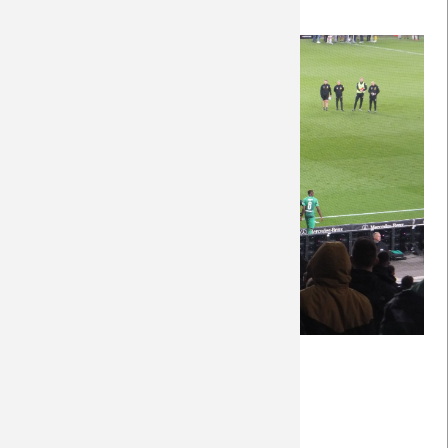
Zu den Fotos geht's
hier
.
Fotos
Weiterlesen …
VfB
28.04.2019 17:33
von Rudolf Möwes
Stuttgart
-