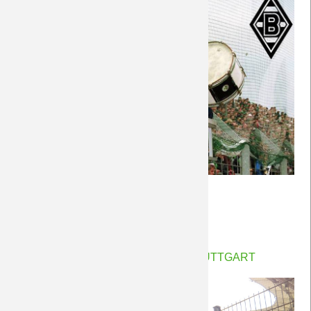
Saison 2018/19
Saison 2017/18
Saison 2016/17
Saison 2015/16
Saison 2014/15
"Der
Weiterlesen …
Saison 2013/14
Trommler
28.04.2019 22:16
von Petersohn, Ulf
vom
Saison 2012/13
Bökelberg"
Zaunfahne on Tour ... in Stuttgart
Saison 2011/12
Saison 2010/11