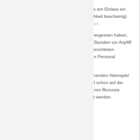
Mit Beginn diesen Monats müssen Heimfans am Einlass ein
Zertifikat vorweisen, das ihre Stadiontauglichkeit bescheinigt.
Zum Testverfahren geht es hier:
Link zum Test
.
Karteninhaber, die das Papier am Spieltag vergessen haben,
können den Test mit Öffnung der Tore zwei Stunden vor Anpfiff
auch direkt vor den Toren an den dafür eingerichteten
Infostationen bei unserem eigens geschulten Personal
durchführen.
Erste Erfahrungen sollen bereits beim kommenden Heimspiel
gegen Bremen am 7.4.2019 gesammelt und schon auf der
bevorstehenden Jahreshauptversammlung von Borussia
Mönchengladbach am 29.4.2019 dargestellt werden.
Mit sportlichen Grüßen,
Der Vorstand
Mönchengladbach, den 1.4.2019