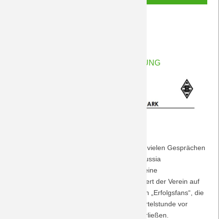
Stammtisch
Weiterlesen …
am
01.04.2019 02:00
von Petersohn, Ulf
3.4.2019
Änderung der Stadionordnung
Liebe Borussenfamilie,
In Absprache mit dem Fanprojekt und nach vielen Gesprächen
mit Mitgliedern aktiver Fanclubs ändert Borussia
Mönchengladbach mit sofortiger Wirkung seine
Stadionordnung. Mit dieser Neuerung reagiert der Verein auf
die wachsende Zahl sog. „Mode-“ oder auch „Erfolgsfans“, die
in jüngster Zeit bereits einige Male eine Viertelstunde vor
Spielende das Stadion im Borussia-Park verließen.