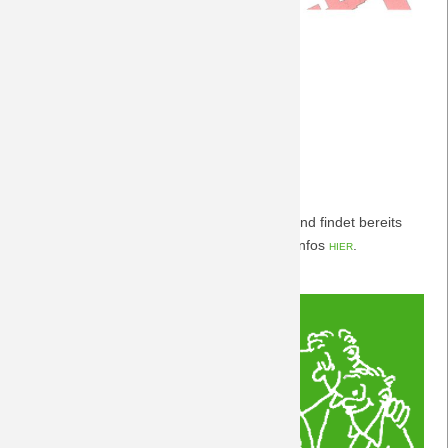
Saison 2009/10
Saison 2008/09
Freitagsumzug
Weiterlesen …
Heimatfest
25.06.2019 20:43
von Petersohn, Ulf
Saison 2007/08
Laupheim
Stammtisch am 26.6.2019
Saison 2006/07
Unser Juli-Stammtisch wurde vorgezogen und findet bereits
Saison 2005/06
am Mittwoch, den 26.6.2019 statt. Nähere Infos
hier
.
Saison 2004/05
Saison 2003/04