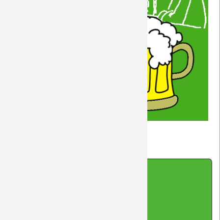
Stammtisch
Weiterlesen …
am
26.6.2019
Impressum
|
Datenschutz
|
Kontakt
|
Sitemap
|
Cookie-Hinweis
(cc-by-sa-nc) 2026 DreamTeam Laupheim
made with Contao