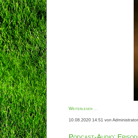
Happy
Weiterlesen …
birthday,
10.08.2020 14:51
von Administrato
DreamTeam
Laupheim!
Podcast-Audio: Episo