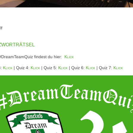
lf
zworträtsel
 #DreamTeamQuiz findest du hier:
Klick
3:
Klick
| Quiz 4:
Klick
| Quiz 5:
Klick
| Quiz 6:
Klick
| Quiz 7:
Klick