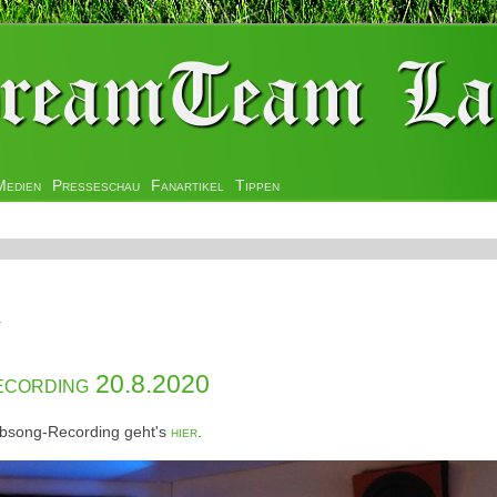
Medien
Presseschau
Fanartikel
Tippen
r
cording 20.8.2020
ubsong-Recording geht's
hier
.