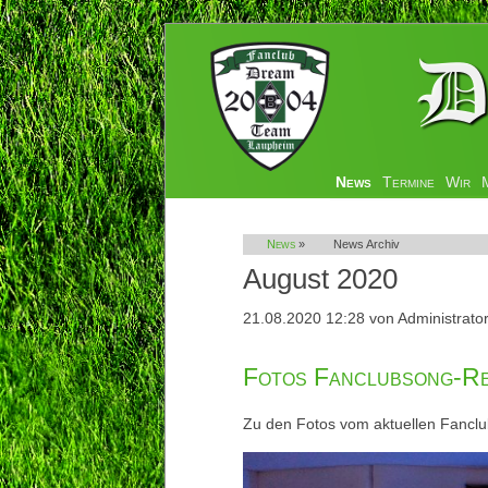
Navigation
News
Termine
Wir
überspringen
News
»
News Archiv
August 2020
21.08.2020 12:28
von Administrato
Fotos Fanclubsong-Re
Zu den Fotos vom aktuellen Fancl