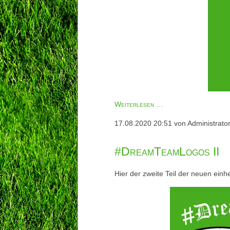
DreamTeamQuiz:
Weiterlesen …
Kreuzworträtsel
17.08.2020 20:51
von Administrato
#DreamTeamLogos II
Hier der zweite Teil der neuen ein