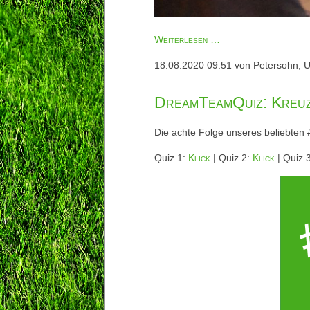
Fotos
Weiterlesen …
Fanclubsong-
18.08.2020 09:51
von Petersohn, U
Recording
20.8.2020
DreamTeamQuiz: Kreu
Die achte Folge unseres beliebten
Quiz 1:
Klick
| Quiz 2:
Klick
| Quiz 