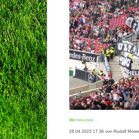
Zaunfahne
Weiterlesen …
on
28.04.2023 17:36
von Rudolf Möw
Tour