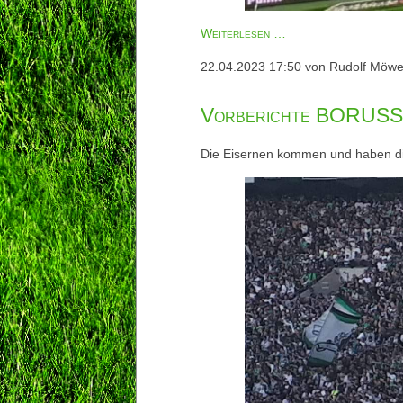
Nachberichte
Weiterlesen …
BORUSSIA
22.04.2023 17:50
von Rudolf Möw
-
1.FC
Vorberichte BORUSSIA
Union
Berlin
Die Eisernen kommen und haben die T
23.4.2023