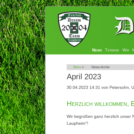
Navigation
News
Termine
Wir
überspringen
News
»
News Archiv
April 2023
30.04.2023 14:31
von Petersohn, U
Herzlich willkommen, 
Wir begrüßen ganz herzlich unser
Laupheim"!