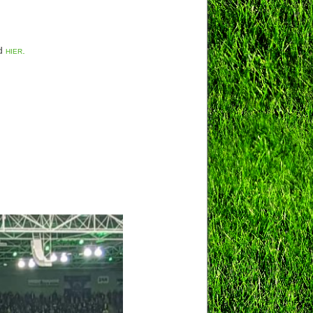
nd
hier.