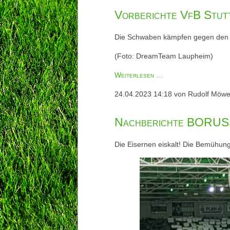
...#VFBBMG
Vorberichte VfB Stu
29.4.2023
Die Schwaben kämpfen gegen den Ab
(Foto: DreamTeam Laupheim)
Vorberichte
Weiterlesen …
VfB
24.04.2023 14:18
von Rudolf Möw
Stuttgart
-
Nachberichte BORUSSI
BORUSSIA
29.4.2023
Die Eisernen eiskalt! Die Bemühun