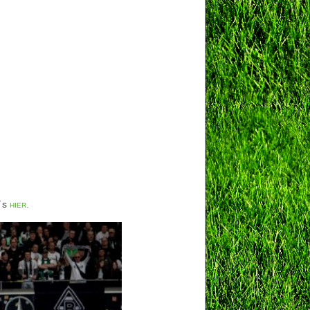
t´s
hier.