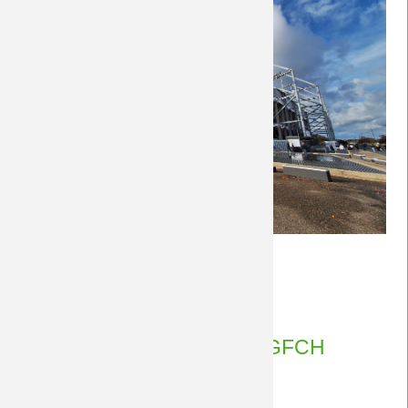
Fotos
Weiterlesen …
#BMGFCH
29.10.2023 15:54
von Petersohn, Ulf
28.10.2023
Zaunfahne on Tour ... #BMGFCH
28.10.2023