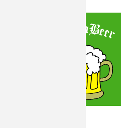
#DreamTeamBeer
Weiterlesen …
10|23
08.10.2023 12:06
von Rudolf Möwes
am