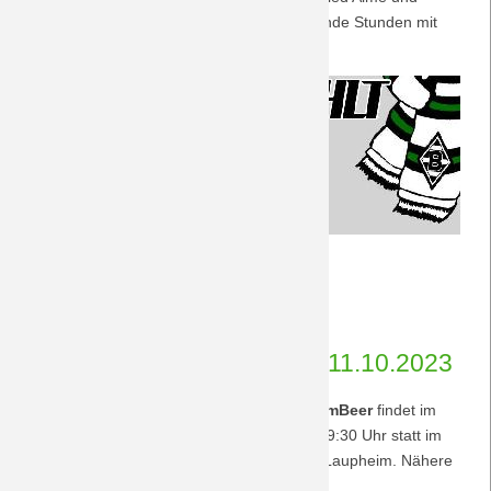
wünschen viele spannende und entspannende Stunden mit
dem "DreamTeam Laupheim"!
Herzlich
Weiterlesen …
willkommen,
11.10.2023 19:13
von Petersohn, Ulf
Aimé!
#DreamTeamBeer 10|23 am 11.10.2023
Unser monatlicher Stammtisch
#DreamTeamBeer
findet im
Oktober am Mittwoch, den 11.10.2023 ab 19:30 Uhr statt im
Gasthof "3 Mohren", Marktplatz 20, 88471 Laupheim. Nähere
Infos
hier
.