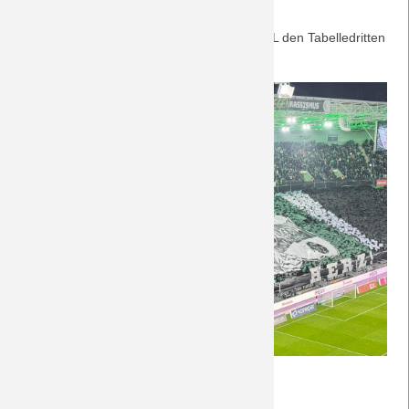
Zum Abschluss der Hinrunde schlägt der VfL den Tabelledritten
aus Stuttgart! Nachberichte gibt´s
hier.
(Foto: Fohlen-Hautnah via FB)
Nachberichte
Weiterlesen …