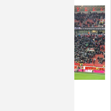
Saison 2018/19
Saison 2017/18
Saison 2016/17
Saison 2015/16
Saison 2014/15
Saison 2013/14
Saison 2012/13
(Foto: pugbowler.de)
Nachberichte
Weiterlesen …
Saison 2011/12
Bayer
26.01.2024 15:18
von Rudolf Möwes
04
Saison 2010/11
Leverkusen