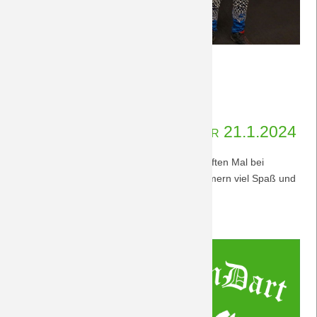
Herzlichen
Weiterlesen …
Glückwunsch,
20.01.2024 21:48
von Petersohn, Ulf
Dietmar!
5. #DreamTeamDart-Turnier 21.1.2024
"Game on!" heißt es am 21.1.2024 zum fünften Mal bei
unserem Fanclub-Dartturnier. Allen Teilnehmern viel Spaß und
maximalen Erfolg!