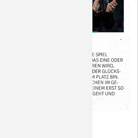
(Foto: Borussia via X)
Nachberichte
Weiterlesen …
BORUSSIA
21.01.2024 20:43
von Petersohn, Ulf