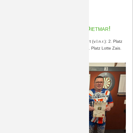
Fotos
Weiterlesen …
5.
21.01.2024 20:39
von Petersohn, Ulf
#DreamTeamDart
21.1.2024
Herzlichen Glückwunsch, Dietmar!
Hier die Sieger unseres 5. #DreamTeamDart (v.l.n.r.): 2. Platz
Berthold Werkmann 1. Platz Dietmar Kolb 3. Platz Lotte Zais.
Herzlichen Glückwunsch!