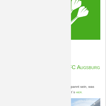
5.
Weiterlesen …
#DreamTeamDart-
20.01.2024 16:37
von Rudolf Möwes
Turnier
21.1.2024
Vorberichte BORUSSIA - FC Augsburg
21.1.2024
Wer das Hinspiel noch im Kopf hat wird gespannt sein, was
das Rückspiel zu bieten hat. Vorberichte gibt´s
hier.