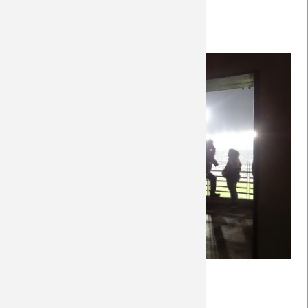
30.12.2023
Potete trovare le foto 
qui
.
Auswärtsspiel:
Weiterlesen …
Fotos