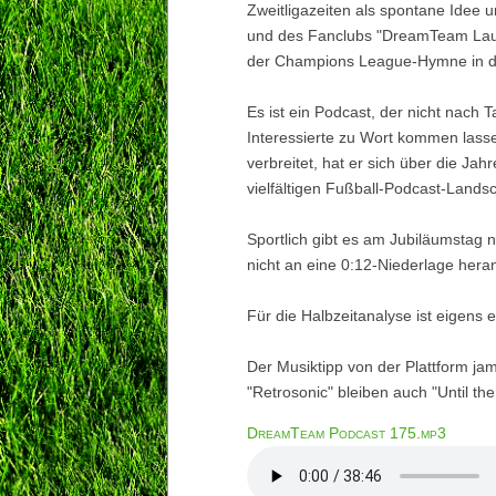
Zweitligazeiten als spontane Idee
und des Fanclubs "DreamTeam Lauph
der Champions League-Hymne in di
Es ist ein Podcast, der nicht nach
Interessierte zu Wort kommen las
verbreitet, hat er sich über die Ja
vielfältigen Fußball-Podcast-Landsc
Sportlich gibt es am Jubiläumstag ni
nicht an eine 0:12-Niederlage heran
Für die Halbzeitanalyse ist eigens
Der Musiktipp von der Plattform ja
"Retrosonic" bleiben auch "Until the
DreamTeam Podcast 175.mp3