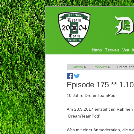
Navigation
News
Termine
Wir
überspringen
Medien
»
Podcasts
»
DreamTeam
Episode 175 ** 1.10
10 Jahre DreamTeamPod!
Am 23.9.2017 entsteht im Rahmen 
"DreamTeamPod".
Was mit einer Anmoderation, die w