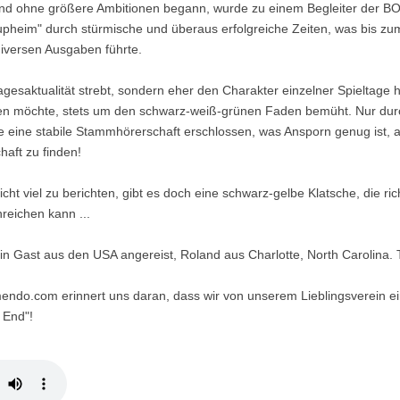
 und ohne größere Ambitionen begann, wurde zu einem Begleiter der 
eim" durch stürmische und überaus erfolgreiche Zeiten, was bis zu
versen Ausgaben führte.
 Tagesaktualität strebt, sondern eher den Charakter einzelner Spieltag
sen möchte, stets um den schwarz-weiß-grünen Faden bemüht. Nur 
hre eine stabile Stammhörerschaft erschlossen, was Ansporn genug ist, a
haft zu finden!
cht viel zu berichten, gibt es doch eine schwarz-gelbe Klatsche, die ri
reichen kann ...
 ein Gast aus den USA angereist, Roland aus Charlotte, North Carolina.
mendo.com erinnert uns daran, dass wir von unserem Lieblingsverein ei
 End"!