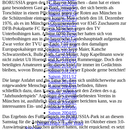
BORUSSIA gegen den FC Bayern München - dann hat er einen
Saison 2025/26
ganz besonderen Gast an Bord, jemanden, der sich bereits als
Saison 2024/25
Torschütze in einem Pflichtspiel gegen die Roten aus München in
Saison 2023/24
die Schützenliste eintragen konnte. Man schrieb den 18. Dezember
Saison 2022/23
1976, als es im Münchner Olympiastadion vor 8345 Zuschauern zur
Saison 2021/22
DFB-Pokalpartie FC Bayern München gegen den TV
Saison 2020/21
Unterboihingen kam. Alleine 6000 Besucher hatten sich von
Saison 2019/20
Unterboihingen aus in die bayerische Landeshauptstadt aufgemacht.
Saison 2018/19
Zwar verlor der TVU am Ende 1:10 gegen den damaligen
Saison 2017/18
Europapokalsieger mit Spielern wie Sepp Maier, Katsche
Saison 2016/17
Schwarzenbeck, Bulle Roth, Gerd Müller, Jupp Kapellmann sowie
Saison 2015/16
nicht zuletzt Uli Hoeneß und Karl-Heinz Rummenigge. Doch den
Saison 2014/15
beteiligten Amateuren sollte dieses Spiel für immer im Gedächtnis
Saison 2013/14
bleiben, wovon Bruno Großmann in dieser Episode gerne berichtet!
Saison 2012/13
Saison 2011/12
Die lange Anfahrt und die Tatsache, dass sich unüblicherweise auch
Saison 2010/11
rotgewandete Menschen in unserem Bus befinden, führen
Saison 2009/10
schließlich dazu, dass Kasey, der schon seit den Zeiten des o.g.
Saison 2008/09
"Jahrhundertspiels" Anhänger des zweitbeliebtesten Vereins in
Saison 2007/08
München ist, ausführlich über den Gegner berichten kann, was zu
Saison 2006/07
interessanten Ein- und Ausblicken führt.
Saison 2005/06
Saison 2004/05
Das Ergebnis des Fußballspiels im BORUSSIA-Park ist an diesem
Saison 2003/04
Samstag für die Anhänger des VfL, die noch im Oktober einen 3:0-
DreamTeam | Early Years
Auswärtssieg in München gefeiert hatten, nicht erquickend: es setzt
Podcasts