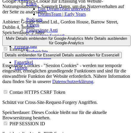
Google Analytics-Cookie zur Erfassung von Website-
Fotos
Nutzungsstatistiken. Sammelt Daten, um das Nutzerverhalten auf
Das DreamTeam unterwegs
der Seite zu analysieren.
DreamTeam | Early Years
Podcasts
Anbieter:
Google Ireland Ltd., Gordon House, Barrow Street,
Videos
Dublin 4, Ireland
Fangesänge Anti
Speicherdauer:
2 Jahre
Fangesänge Support
Mehr Details einblenden
für Google-Analytics
Mehr Details ausblenden
Download-Dateien
für Google-Analytics
Presseschau
Essenziell
Vorberichte
Details einblenden
für Essenziell
Details ausblenden
für Essenziell
Nachberichte
Fanartikel
Essenzielle Cookies - "Session Cookies" - werden nur temporär
Tippen
eingesetzt, ermöglichen grundlegende Funktionen und sind für die
einwandfreie Funktion der Website erforderlich. Nähere Information
dazu finden Sie in unserer
Datenschutzerklärung
.
Contao HTTPS CSRF Token
Schützt vor Cross-Site-Request-Forgery Angriffen.
Speicherdauer:
Dieses Cookie bleibt nur für die aktuelle
Browsersitzung bestehen.
PHP SESSION ID