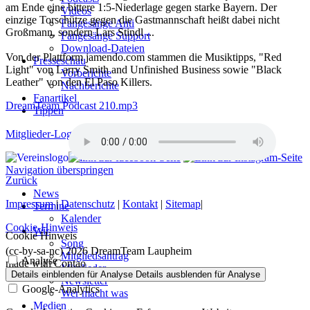
am Ende eine bittere 1:5-Niederlage gegen starke Bayern. Der
Videos
einzige Torschütze gegen die Gastmannschaft heißt dabei nicht
Fangesänge Anti
Großmann, sondern Lars Stindl ...
Fangesänge Support
Download-Dateien
Von der Plattform jamendo.com stammen die Musiktipps, "Red
Presseschau
Light" von Larry Smith and Unfinished Business sowie "Black
Vorberichte
Leather" von den El Paso Killers.
Nachberichte
Fanartikel
DreamTeam Podcast 210.mp3
Tippen
Mitglieder-Login
Navigation überspringen
Zurück
News
Impressum
|
Datenschutz
|
Kontakt
|
Sitemap
|
Termine
Kalender
Cookie-Hinweis
Wir
Cookie Hinweis
Song
(cc-by-sa-nc) 2026 DreamTeam Laupheim
Mitgliedsantrag
Analyse
made with Contao
Mitglieder
Details einblenden
für Analyse
Details ausblenden
für Analyse
Newsletter
Google-Analytics
Wer macht was
Medien