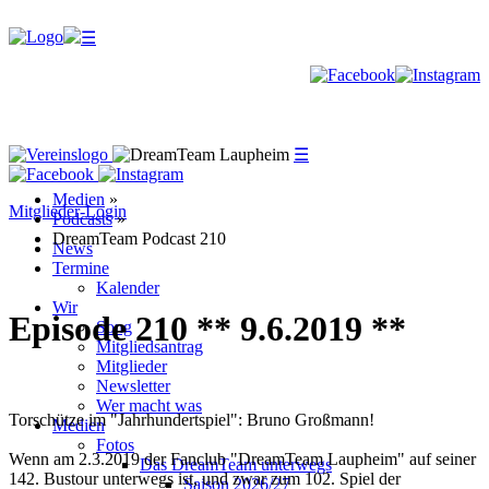
☰
☰
☰
Medien
»
Mitglieder-Login
Podcasts
»
DreamTeam Podcast 210
News
Termine
Kalender
Wir
Episode 210 ** 9.6.2019 **
Song
Mitgliedsantrag
Mitglieder
Newsletter
Wer macht was
Torschütze im "Jahrhundertspiel": Bruno Großmann!
Medien
Fotos
Wenn am 2.3.2019 der Fanclub "DreamTeam Laupheim" auf seiner
Das DreamTeam unterwegs
142. Bustour unterwegs ist, und zwar zum 102. Spiel der
Saison 2026/27