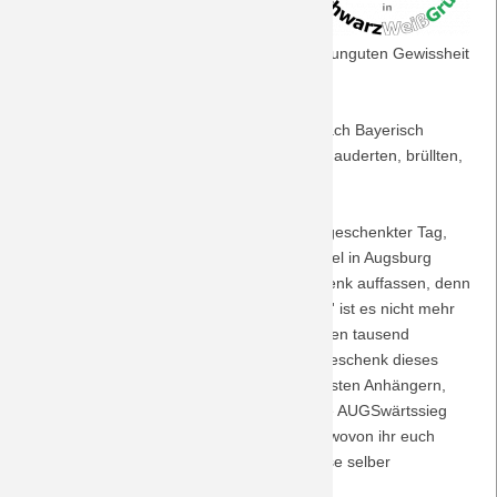
die Fuggerstadt Augsburg wurden
meistens von unguten Vorahnungen
Saison 2018/19
getrübt, die nach 90 Minuten viel zu oft zur unguten Gewissheit
wurden.
Saison 2017/18
Und im nächsten Jahr ging es wieder los nach Bayerisch
Saison 2016/17
Schwaben, wieder fluchten, schimpften, schauderten, brüllten,
moserten, schwiegen, bangten, hofften wir.
Saison 2015/16
Und dann kommt der 29.2.2020, es ist ein geschenkter Tag,
Saison 2014/15
denn es ist ein Schalttag. Und auch das Spiel in Augsburg
müssen Fußballfans mittlerweile als Geschenk auffassen, denn
Saison 2013/14
in Zeiten des herannahenden Corona-Virus' ist es nicht mehr
sicher, ob Sportveranstaltungen mit mehreren tausend
Besuchern stattfinden können. Das dritte Geschenk dieses
Saison 2012/13
Tages bereitet die Mannschaft den mitgereisten Anhängern,
denn endlich, endlich wird der heißersehnte AUGSwärtssieg
Saison 2011/12
gefeiert. Das geschieht unbändig und laut, wovon ihr euch
durch die komplett zu hörende Schlussphase selber
Saison 2010/11
überzeugen könnt!