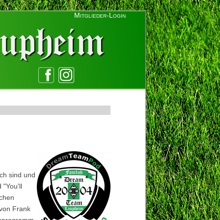
Mitglieder-Login
ch sind und
"You'll
ichen
 von Frank