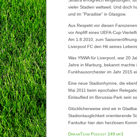
Sinatra erfolgreich eingesungen,
vieler Stadien weltweit. Und doch ha
und im "Paradise" in Glasgow.
Aus Respekt vor diesen Fanszenen 
vor Anpfiff eines UEFA-Cup-Viertelf
Am 1.8.2010, zum Saisoneröffnungsp
Liverpool FC den Hit seines Leben
Was YNWA für Liverpool, war 20 Ja
Jahre in Marburg, bekannt machte 
Funkhausorchester im Jahr 2015 ei
Eine neue Stadionhymne, die ebenfa
Mai 2011 beim epochalen Relegatio
Einlauflied im Borussia-Park sein s
Glücklicherweise sind wir in Gladba
Stadiontauglichkeit orientierende 
Fankultur hier den herzlosen Komm
DreamTeam Podcast 249.mp3