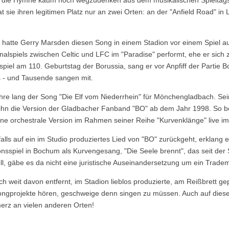
 ist die Hymne kaum noch wegzudenken aus dem musikalischen Spielt
t sie ihren legitimen Platz nur an zwei Orten: an der "Anfield Road" in 
hatte Gerry Marsden diesen Song in einem Stadion vor einem Spiel a
inalspiels zwischen Celtic und LFC im "Paradise" performt, ehe er sich z
iel am 110. Geburtstag der Borussia, sang er vor Anpfiff der Partie
s - und Tausende sangen mit.
hre lang der Song "Die Elf vom Niederrhein" für Mönchengladbach. Sei
ihn die Version der Gladbacher Fanband "BO" ab dem Jahr 1998. So 
ne orchestrale Version im Rahmen seiner Reihe "Kurvenklänge" live i
lls auf ein im Studio produziertes Lied von "BO" zurückgeht, erklang 
nsspiel in Bochum als Kurvengesang, "Die Seele brennt", das seit der
oll, gäbe es da nicht eine juristische Auseinandersetzung um ein Tradem
ch weit davon entfernt, im Stadion lieblos produzierte, am Reißbrett g
Songprojekte hören, geschweige denn singen zu müssen. Auch auf diese
erz an vielen anderen Orten!