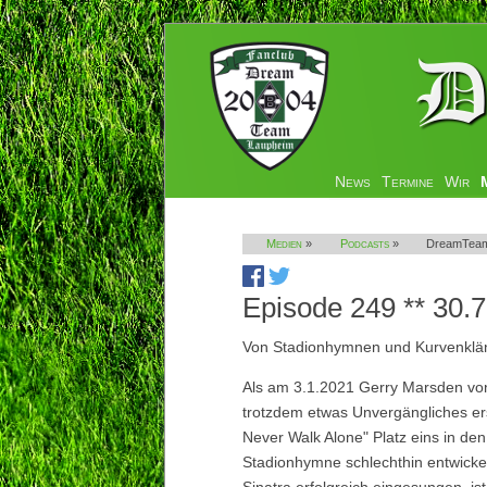
Navigation
News
Termine
Wir
überspringen
Medien
»
Podcasts
»
DreamTeam
Episode 249 ** 30.7
Von Stadionhymnen und Kurvenklä
Als am 3.1.2021 Gerry Marsden von
trotzdem etwas Unvergängliches ers
Never Walk Alone" Platz eins in den
Stadionhymne schlechthin entwickelt