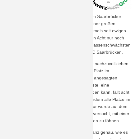
Doch trotz aller Widrigkeiten macht sich
Saison 2018/19
jeder Borusse, der eine Karte ergattern
konnte, am 7.2.2024 auf ins Saarland, um im Saarbrücker
Ludwigsparkstadion den VfL beim Nutzen einer großen
Saison 2017/18
Chance lautstark zu unterstützen; denn erstmals seit ewigen
Zeiten befinden sich in der Runde der letzten Acht nur noch
Saison 2016/17
drei Erstligisten, und die Borussia hat den klassenschwächsten
Gegner gezogen, den Drittligisten vom 1. FC Saarbrücken.
Saison 2015/16
Was dann folgt, ist im Jahr 2024 nur schwer nachzuvollziehen:
Saison 2014/15
zum wiederholten Male verwandelt sich der Platz im
Ludwigsparkstadion unter dem Einfluss des angesagten
langanhaltenden Regens in eine Wasserwüste; eine
Saison 2013/14
Entscheidung darüber, ob die Partie stattfinden kann, fällt acht
Minuten (!!!) vor dem regulären Anpfiff, nachdem alle Plätze im
Saison 2012/13
ausverkauften Stadion besetzt wurden. Zuvor wurde auf dem
Platz, der nicht über eine Drainage verfügt, versucht, mit einer
Saison 2011/12
Armee von Laubbläsern (!!!) das Grün trocken zu föhnen.
Immerhin verfolgt
Radio 7
an diesem Tag ganz genau, wie es
Saison 2010/11