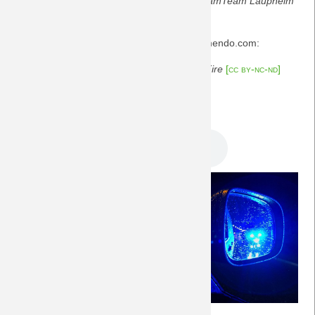
der kleinen Reisegruppe des Fanclubs
DreamTeam Laupheim
ergeht ...
Saison 2009/10
Der Musiktipp stammt von der Plattform jamendo.com:
Saison 2008/09
+ "When the Floods Come" von
Beltaine's Fire
[cc by-nc-nd]
Saison 2007/08
Viel Spaß beim Hören!
DreamTeam Podcast 294.mp3
Saison 2006/07
Saison 2005/06
Saison 2004/05
Saison 2003/04
7.2.2024: Nass für nix in Saarbrücken