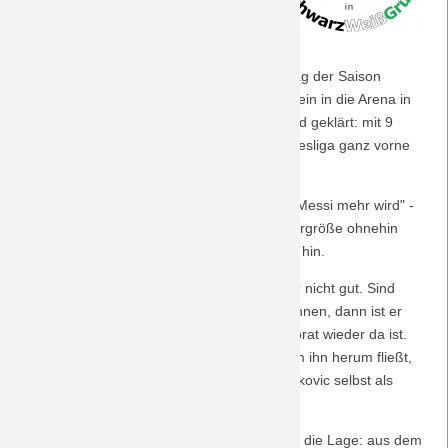
wie Haris Tabakovic die Lücke füllen
Saison 2018/19
könnte.
Geht es nun am 14.1.2026, dem 17. Spieltag der Saison
Saison 2017/18
2025/26, zu seinem eigentlichen Stammverein in die Arena in
Sinsheim, haben sich die Dinge grundlegend geklärt: mit 9
Saison 2016/17
Toren und 3 Vorlagen stürmt er in der Bundesliga ganz vorne
mit.
Saison 2015/16
Zwar sagt er von sich selber, dass er "kein Messi mehr wird" -
Saison 2014/15
das ist bei 90 kg Gewicht und 1,94 m Körpergröße ohnehin
klar -, aber es deutet klar auf seine Stärken hin.
Saison 2013/14
Als Alleinunterhalter im Sturm funktioniert er nicht gut. Sind
aber Spieler da, die ihn in Szene setzen können, dann ist er
Saison 2012/13
eine Bank. Ein Glück also, dass Frank Honorat wieder da ist.
Oder es gibt einen anderen Stürmer, der um ihn herum fließt,
Saison 2011/12
Räume schafft, Lücken reißt oder von Tabakovic selbst als
Wandspieler profitiert.
Saison 2010/11
Doch innerhalb von drei Tagen wandelt sich die Lage: aus dem