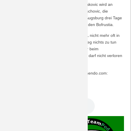
strahlenden Helden und Doppelpacker Tabakovic wird an
Saison 2009/10
diesem Abend der kraftlose Verlierer Taklatschovic, die
glorreiche Borussia des Heimspiels gegen Augsburg drei Tage
Saison 2008/09
zuvor wird zur auf ganzer Linie enttäuschenden Bofrustia.
So wie in Sinsheim soll und darf sich der VfL nicht mehr oft in
Saison 2007/08
der Liga präsentieren, will sie mit dem Abstieg nichts zu tun
haben. Und auch das Spiel drei Tage später beim
Saison 2006/07
Klassenerhaltskonkurrenten Hamburger SV darf nicht verloren
werden ...
Saison 2005/06
Der Musiktipp stammt von der Plattform jamendo.com:
Saison 2004/05
+ "Tobacco Man" von
Zareen
[cc nd-nc-by]
DreamTeam Podcast 322.mp3
Saison 2003/04