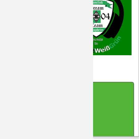
14.1.2026: 1:5-Klatsche in Sinsheim
Zurück
Impressum
|
Datenschutz
|
Kontakt
|
Sitemap
|
Cookie-Hinweis
(cc-by-sa-nc) 2026 DreamTeam Laupheim
made with Contao