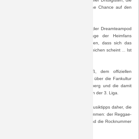
Gast hat. Es ist ein Aufeinandertreffen zweier Drittligisten, die
unter verschiedenen Vorzeichen ihre kleine Chance auf den
Saison 2018/19
Aufstieg in die zweite Liga wahren wollen.
Saison 2017/18
Den Besuch in einem Drittligastadion hat der Dreamteampod
dazu genutzt, einmal in einige Gesänge der Heimfans
Saison 2016/17
hineinzuhören. Dabei muss man feststellen, dass sich das
Liedgut in den Stadien immer mehr anzugleichen scheint ... Ist
Saison 2015/16
auch hieran die Ultra-Kultur schuld?
Saison 2014/15
In einem Gespräch mit Fabian Strauß, dem offiziellen
Fanbetreuer des FCH, erfahren wir etwas über die Fankultur
der mittlerweile zweiten Kraft in Württemberg und die damit
Saison 2013/14
verbundenen Aufgaben der Fanbetreuung in der 3. Liga.
Saison 2012/13
Geradezu heidnisch kommen die beiden Musiktipps daher, die
der Plattform www.garageband.com entstammen: der Reggae-
Saison 2011/12
Song "Heathen Rage" von Corey Harris und die Rocknummer
"Holy or Heathen" von Gerijopa.
Saison 2010/11