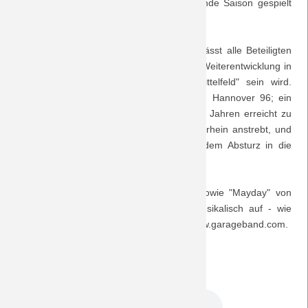
eigentlich eine auch die Fans überzeugende Saison gespielt
hat!
Saison 2018/19
Die Demütigung an diesem 33. Spieltag lässt alle Beteiligten
Saison 2017/18
erahnen, wie schwer eine kontinuierliche Weiterentwicklung in
Richtung Etablierung im "gesicherten Mittelfeld" sein wird.
Saison 2016/17
Eines der anschaulichsten Beispiele ist ... Hannover 96; ein
Verein, der in den zurückliegenden sieben Jahren erreicht zu
Saison 2015/16
haben schien, was der Verein vom Niederrhein anstrebt, und
der nun erneut als 17. der Tabelle vor dem Absturz in die
Saison 2014/15
Zweitklassigkeit steht.
Saison 2013/14
"Hangover" der Band "Hungry Mother" sowie "Mayday" von
"Casino66" greifen die Thematik rock-musikalisch auf - wie
immer legal und lizenzfrei, diesmal von www.garageband.com.
Saison 2012/13
Saison 2011/12
DreamTeam Podcast 49.mp3
Saison 2010/11