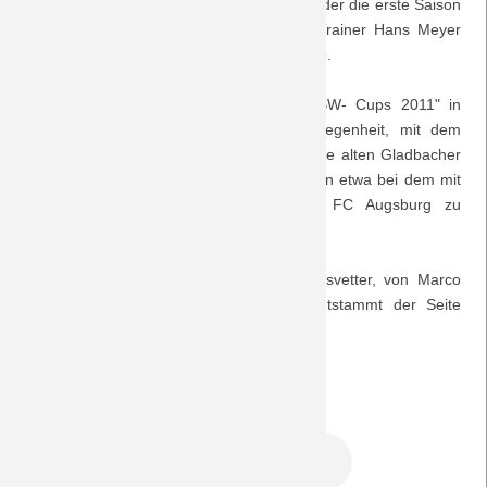
und einzige Treffer für den Verein bleiben, der die erste Saison
nach seinem Wiederaufstieg unter dem Trainer Hans Meyer
Saison 2018/19
spielte und am Ende den 12. Platz erreichte.
Saison 2017/18
Am Rande des "Internationalen U19-EnBW- Cups 2011" in
Laupheim findet sich am 23.7.2011 Gelegenheit, mit dem
Saison 2016/17
ehemaligen Borussen ein Interview über die alten Gladbacher
Zeiten, aber auch über neue Entwicklungen etwa bei dem mit
Saison 2015/16
anderen alten Gladbachern gespickten FC Augsburg zu
führen.
Saison 2014/15
Der Musiktipp stammt von einem Namensvetter, von Marco
Saison 2013/14
Droetto. Sein Song "Game of Love" entstammt der Seite
www.jamendo.com.
Saison 2012/13
Saison 2011/12
DreamTeam Podcast 63.mp3
Saison 2010/11