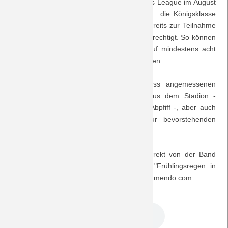
In zwei Qualifikationsspielen zur Champions League im August
2012 kann sie dann sogar den Sprung in die Königsklasse
Saison 2018/19
Europas schaffen, auf jeden Fall ist sie bereits zur Teilnahme
an der Gruppenphase der Euro League berechtigt. So können
Saison 2017/18
sich alle Fans der Elf vom Niederrhein auf mindestens acht
Spiele im vielbesungenen Europapokal freuen.
Saison 2016/17
Zu hören gibt es in dieser, dem Anlass angemessenen
Saison 2015/16
halbzeitlangen Episode viele Gesänge aus dem Stadion -
insbesondere die 10 Minuten nach dem Abpfiff -, aber auch
Saison 2014/15
Fanumfragen zur abgelaufenen und zur bevorstehenden
Saison.
Saison 2013/14
Der Musiktipp stammt meteorologisch korrekt von der Band
"Draft4", die zum Ausklang ihr chilliges "Frühlingsregen in
Saison 2012/13
Mainz" spielt - gefunden auf der Plattform jamendo.com.
Saison 2011/12
DreamTeam Podcast 80.mp3
Saison 2010/11