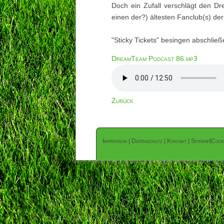
Doch ein Zufall verschlägt den D
einen der?) ältesten Fanclub(s) de
"Sticky Tickets" besingen abschlie
DreamTeam Podcast 86.mp3
Zurück
Impressum
|
Datenschutz
|
Kontakt
|
Sitemap
|
Cook