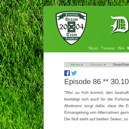
Navigation
News
Termine
Wir
überspringen
Medien
»
Podcasts
»
DreamTeam
Episode 86 ** 30.10
"Wer zu früh kommt, den bestraft
bestätigt sich auch für die Fortun
Abstinenz sorgt dafür, dass die 
Ermangelung von Alternativen gerne
Die Null steht auf beiden Seiten, s