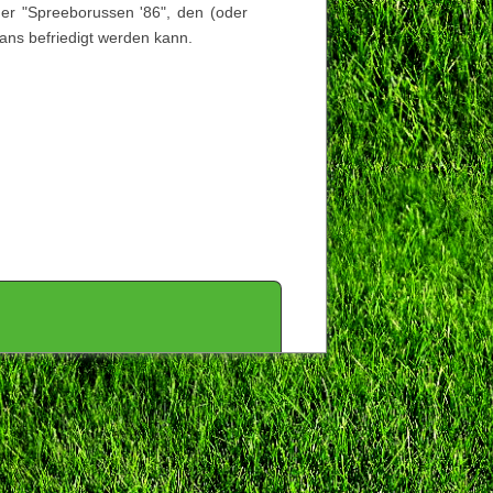
er "Spreeborussen '86", den (oder
ans befriedigt werden kann.