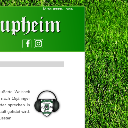
Mitglieder-Login
äußerte Weisheit
n nach 15jähriger
rfer sprechen in
ft gelistet wird.
üssten.