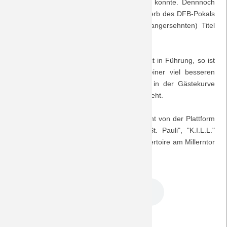
der vorherigen Saison direkt qualifizieren konnte. Dennnoch
steht außer Zweifel, dass es der Wettbewerb des DFB-Pokals
Saison 2018/19
ist, der den kürzesten Weg zu einem (langersehnten) Titel
darstellt.
Saison 2017/18
Gehen die Braun-Weißen in der 1. Halbzeit in Führung, so ist
Saison 2016/17
es die Elf vom Niederrhein, die nach einer viel besseren
zweiten Hälfte bei sehr guter Stimmung in der Gästekurve
Saison 2015/16
schließlich mit 4:1 in die zweite Runde einzieht.
Saison 2014/15
Die Musiktipps stammen wie schon gewohnt von der Plattform
jamendo.com: "Staatsgewalt" besingen "St. Pauli", "K.I.L.L."
Saison 2013/14
spielen ein Lied, das auch zum festen Repertoire am Millerntor
gehört: "Antifa Hooligan".
Saison 2012/13
DreamTeam Podcast 130.mp3
Saison 2011/12
Zurück
Saison 2010/11