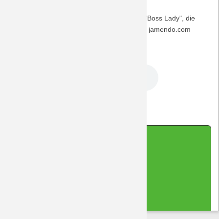
Saison 2009/10
So bleibt die BORUSSIA für die Bayern die "Boss Lady", die
auch Raquel im Musiktipp von der Plattform jamendo.com
Saison 2008/09
besingt.
DreamTeam Podcast 178.mp3
Saison 2007/08
Saison 2006/07
Zurück
Saison 2005/06
Impressum
|
Datenschutz
|
Kontakt
|
Sitemap
|
Saison 2004/05
Cookie-Hinweis
(cc-by-sa-nc) 2026 DreamTeam Laupheim
Saison 2003/04
made with Contao