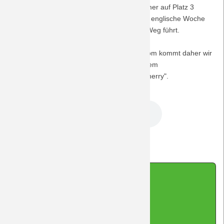
Eins am Rhein nach dem Spieltag noch immer auf Platz 3
Saison 2009/10
stehen wird. Bereits die sich anschließende englische Woche
wird Aufschluss darüber geben, wohin der Weg führt.
Saison 2008/09
Der Musiktipp von der Plattform jamendo.com kommt daher wir
Kirschwasser der feurigsten Art und dient dem
Saison 2007/08
Aggressionsabbau: "Sinkhole" besingen "Cherry".
Saison 2006/07
DreamTeam Podcast 201.mp3
Saison 2005/06
Zurück
Saison 2004/05
Saison 2003/04
Impressum
|
Datenschutz
|
Kontakt
|
Sitemap
|
Cookie-Hinweis
(cc-by-sa-nc) 2026 DreamTeam Laupheim
made with Contao