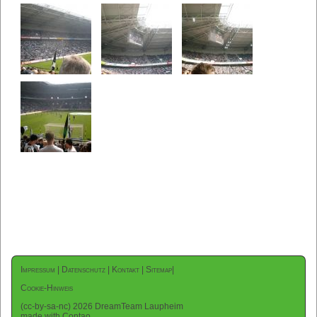
Impressum
|
Datenschutz
|
Kontakt
|
Sitemap
|
Cookie-Hinweis
(cc-by-sa-nc) 2026 DreamTeam Laupheim
made with Contao