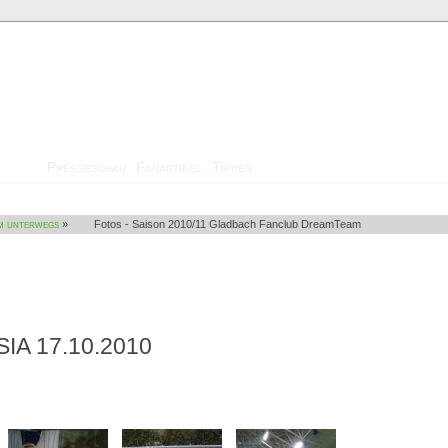
Medien
Presseschau
Fanartikel
Tippen
m unterwegs
»
Fotos - Saison 2010/11 Gladbach Fanclub DreamTeam
IA 17.10.2010