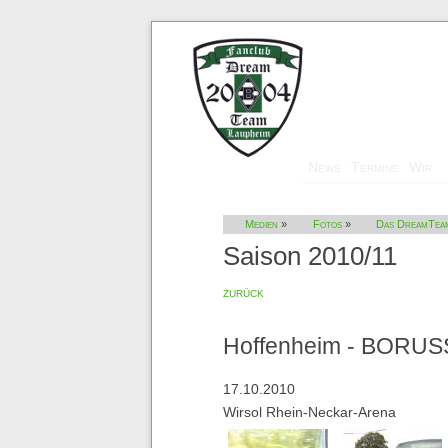
Navigation
News
Termine
Wir
überspringen
Medien
»
Fotos
»
Das DreamTea
Saison 2010/11
zurück
Hoffenheim - BORUSS
17.10.2010
Wirsol Rhein-Neckar-Arena