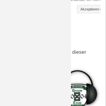
DreamTeam-Audio-Archiv zu dieser
Paarung
Hier finden sich alle für dieses
Spiel interessanten Episoden
unseres
DreamTeamPod
.