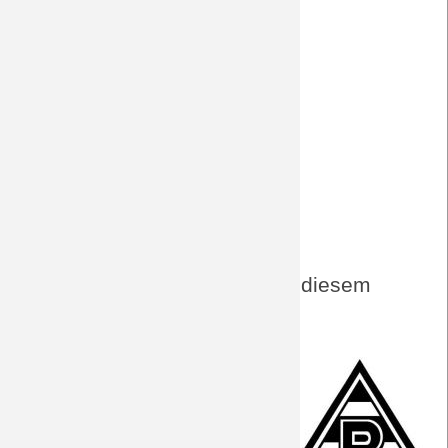
Kicker - Vorschau
Kicker - Lange Zwangspause
Kicker - Lainers Dilemma
Bundesliga.de
SkySport
wettbasis.com - Tipp, Wetten, Quoten
Aktuelles von BORUSSIA zu diesem
Spiel
PK vor Mainz
Vorbericht
Fakten zum Spiel