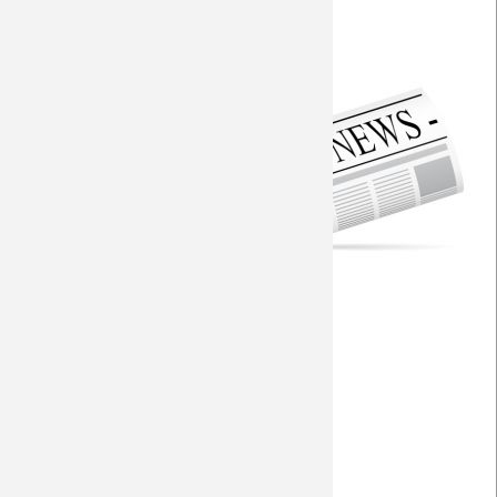
Saison 2009/10
Aktuelle Vorberichte
Torfabrik
Saison 2008/09
Fohlen-Hautnah
Saison 2007/08
Seitenwahl
Saison 2006/07
RP+
RP+
Saison 2005/06
RP - Borussia-Transfers
Saison 2004/05
RP - Personal
Saison 2003/04
RP+
RP - Startelf?
WZ
WDR