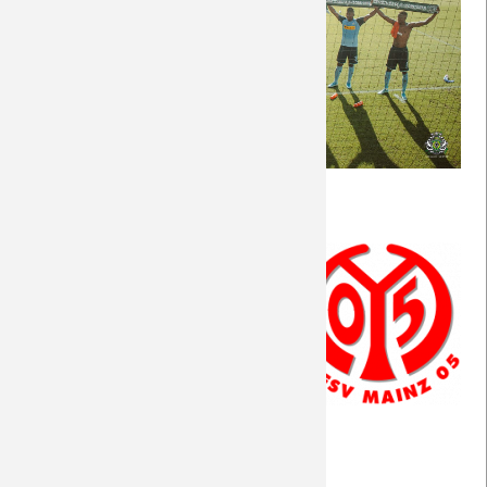
Saison 2018/19
Saison 2017/18
Saison 2016/17
Saison 2015/16
Allgemeine Informationen
Saison 2014/15
Das Wetter am Spielort
Portrait des Gegners
Saison 2013/14
Die Match-Geschichte
Saison 2012/13
Das Stadion
Saison 2011/12
Die Stadt
Auswärtsinfo
Saison 2010/11