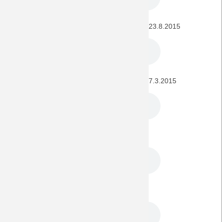
BORUSSIA - FSV Mainz 05 (1. Bundesliga) 23.8.2015
FSV Mainz 05 - BORUSSIA (1. Bundesliga) 7.3.2015
BORUSSIA - FSV Mainz 05 3.5.2014
FSV Mainz 05 - BORUSSIA 14.12.2013