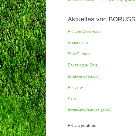
Aktuelles von BORUSSI
PK vor Dortmund
Vorbericht
Der Gegner
Fakten zum Spiel
Interview Itakura
Preview
Facts
Interview Itakura (eng.)
PK via youtube