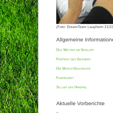
(Foto: DreamTeam Laupheim 21/22
Allgemeine Information
Das Wetter am Spielort
Portrait des Gegners
Die Match-Geschichte
Fanprojekt
So lief das Hinspiel
Aktuelle Vorberichte