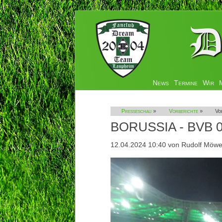
Navigation
News
Termine
Wir
überspringen
Presseschau
»
Vorberichte
»
Vo
BORUSSIA - BVB 0
12.04.2024 10:40
von Rudolf Möw