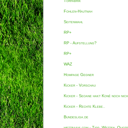
Torfabrik
Fohlen-Hautnah
Seitenwahl
RP+
RP - Aufstellung?
RP+
WAZ
Hompage Gegner
Kicker - Vorschau
Kicker - Seoane hakt Koné noch nich
Kicker - Rechte Klebe..
Bundesliga.de
wettbasis.com - Tipp, Wetten, Quot