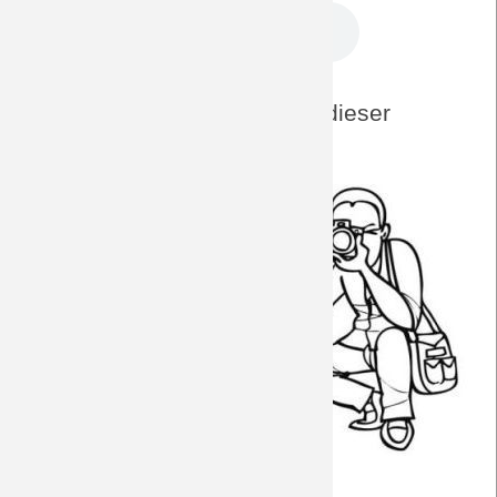
DreamTeam-Foto-Archiv zu dieser
Paarung
Heim 18/19
Away 17/18
Home 15/16
Away 15/16
Home 14/15
Away 13/14
Home 13/14
Away 12/13