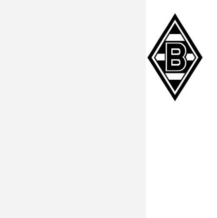
PK vor Dortmund
Vorbericht
Der Gegner
Fakten zum Spiel
Interview Hofmann und Ginter
Preview
Facts
PK via youtube