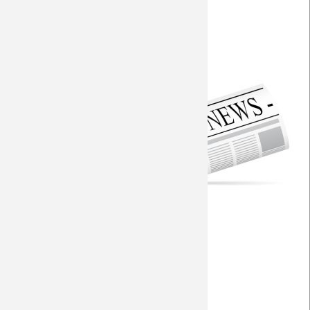
Ben!
Saison 2009/10
Aktuelle Vorberichte
Saison 2008/09
Torfabrik
Saison 2007/08
Torfabrik - Gegneranalyse
Saison 2006/07
Fohlen-Hautnah
Seitenwahl
Saison 2005/06
Fanprojekt
Saison 2004/05
RP - Fan-Proteste und Corona
Saison 2003/04
RP - Startelf-Kandidat
RP - Ex-Trainer Köppel
WZ