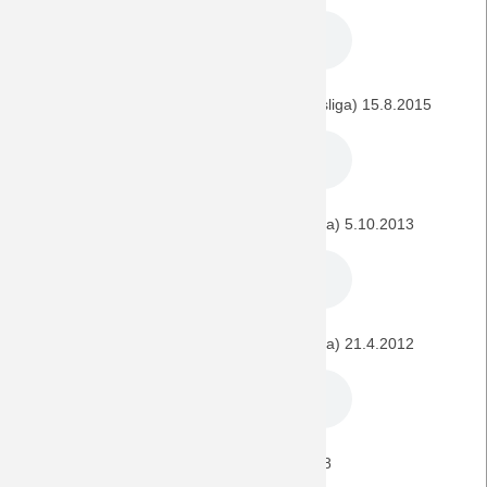
Borussia Dortmund - BORUSSIA (1. Bundesliga) 15.8.2015
BORUSSIA - Borussia Dortmund (Bundesliga) 5.10.2013
Borussia Dortmund - BORUSSIA (Bundesliga) 21.4.2012
Borussia Dortmund - BORUSSIA 12.12.2008