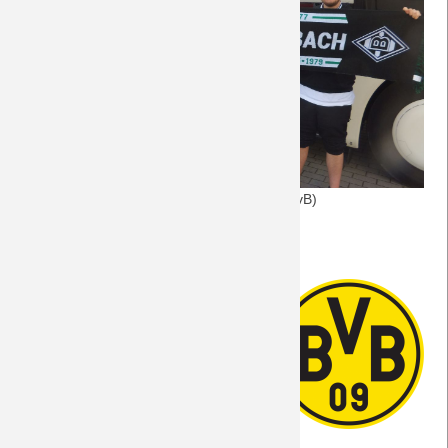
Saison 2018/19
Saison 2017/18
Saison 2016/17
Saison 2015/16
(Foto: DreamTeam Laupheim gegen den BvB)
Saison 2014/15
Allgemeine Informationen
Saison 2013/14
Das Wetter am Spielort
Portrait des Gegners
Saison 2012/13
Die Match-Geschichte
Saison 2011/12
So lief das Hinspiel
Saison 2010/11
Borussen helfen Borussen - Kämpft mit