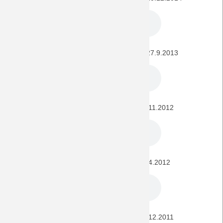
FC Augsburg - BORUSSIA (1. Bundesliga) 27.9.2013
FC Augsburg - BORUSSIA (Bundesliga) 25.11.2012
BORUSSIA - FC Augsburg (Bundesliga) 28.4.2012
FC Augsburg - BORUSSIA (Bundesliga) 10.12.2011