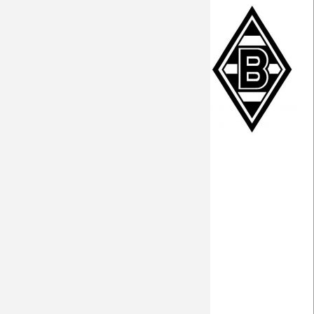
PK vor Augsburg
Vorbericht
Der Gegner
Fakten zum Spiel
Interview Plea
Preview
Facts
Interview Plea (eng.)
PK vor Augsburg