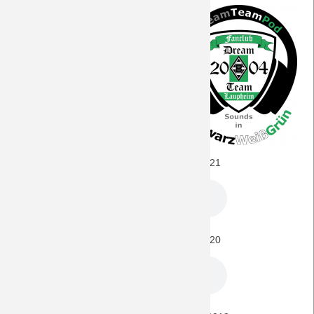
Hier finden sich alle für dieses Spiel
interessanten Episoden unseres
DreamTeamPod
.
FC Augsburg - BORUSSIA (1. Liga) 18.9.2021
FC Augsburg - BORUSSIA (1. Liga) 29.2.2020