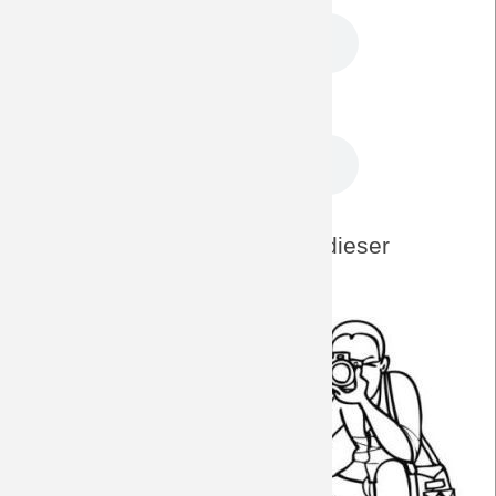
Interview mit Marco Küntzel 23.7.2011
DreamTeam-Foto-Archiv zu dieser
Paarung
Away 21/22
Away 19/20
Home 19/20
Test 18/19
Away 17/18