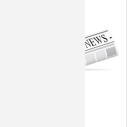
Saison 2009/10
Aktuelle Vorberichte
Saison 2008/09
Torfabrik
Saison 2007/08
Torfabrik - Gegneranalyse
Fohlen-Hautnah
Saison 2006/07
Fohlen-Hautnah - Baustelle
Saison 2005/06
Seitenwahl
Saison 2004/05
RP+
RP - 2015 und 2019
Saison 2003/04
RP - Doucouré erleidet Rückschlag
RP - Personalsituation
RP - Startelf?