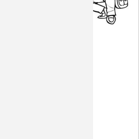
Away 16/17
Away 15/16
Home 14/15
Away 14/15
Away 13/14
Away 12/13
Home 11/12
Away 11/12
Away 07/08
Home 07/08
zurück