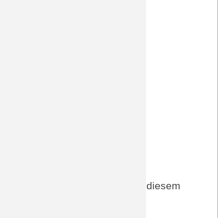
AZ
Homepage Gegner
Augsburger Allgemeine
Kicker - Vorschau
Kicker - Herzblut
Bundesliga.de - Matchcenter
sportschau - Abstiegskampf
SkySport
wettbasis.com - Wetten, Tipps, Quoten
Aktuelles von BORUSSIA zu diesem
Spiel