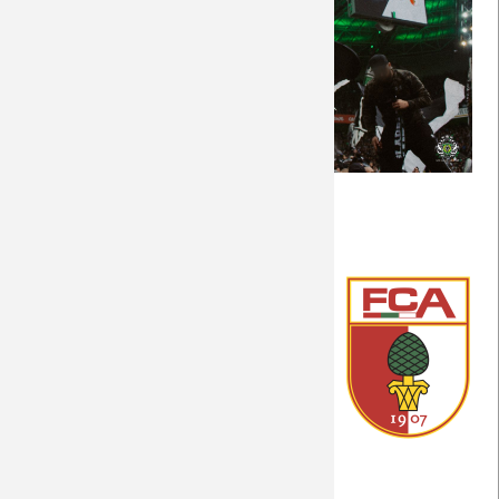
Saison 2018/19
Saison 2017/18
Saison 2016/17
(Foto: Nordkurvenfotos.de)
Saison 2015/16
Allgemeine Informationen
Saison 2014/15
Das Wetter am Spielort
Saison 2013/14
Portrait des Gegners
Saison 2012/13
Die Match-Geschichte
Fanprojekt - Auf in den PARK!
Saison 2011/12
Fanprojekt
Saison 2010/11
Fanprojekt - Fairer Wettbewerb..