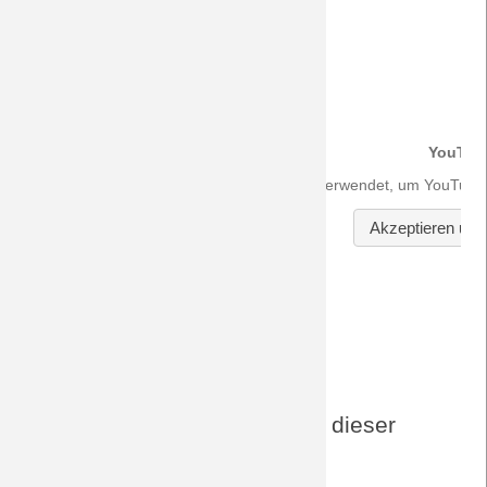
DreamTeam-Audio-Archiv zu dieser
Paarung