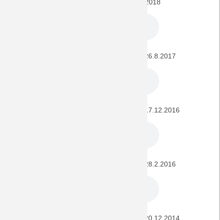
BORUSSIA - FC Augsburg (Testspiel) 26.7.2018
FC Augsburg - BORUSSIA (1. Bundesliga) 26.8.2017
FC Augsburg - BORUSSIA (1. Bundesliga) 17.12.2016
FC Augsburg - BORUSSIA (1. Bundesliga) 28.2.2016
FC Augsburg - BORUSSIA (1. Bundesliga) 20.12.2014