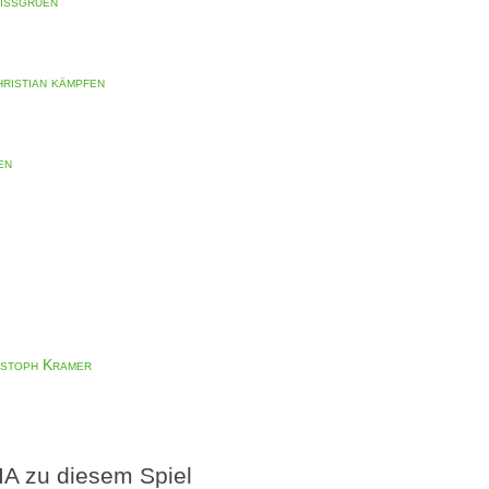
issgruen"
ristian kämpfen
en
istoph Kramer
A zu diesem Spiel