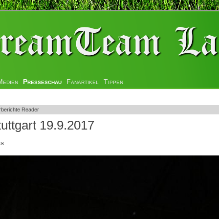
Medien
Presseschau
Fanartikel
Tippen
rberichte Reader
ttgart 19.9.2017
es