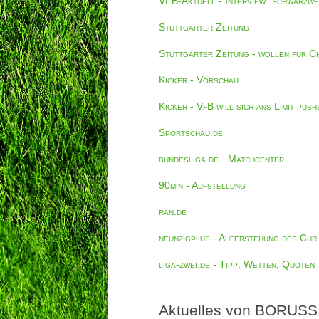
VFB-Aktuell - Interview "schwarzwe
Stuttgarter Zeitung
Stuttgarter Zeitung - wollen für Ch
Kicker - Vorschau
Kicker - VfB will sich ans Limit push
Sportschau.de
bundesliga.de - Matchcenter
90min - Aufstellung
ran.de
neunzigplus - Auferstehung des Chr
liga-zwei.de - Tipp, Wetten, Quoten
Aktuelles von BORUSSI