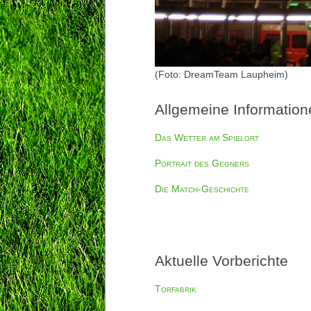
(Foto: DreamTeam Laupheim)
Allgemeine Information
Das Wetter am Spielort
Portrait des Gegners
Die Match-Geschichte
Aktuelle Vorberichte
Torfabrik