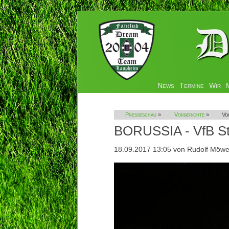
Navigation
News
Termine
Wir
überspringen
Presseschau
»
Vorberichte
»
Vo
BORUSSIA - VfB Stu
18.09.2017 13:05
von Rudolf Möw