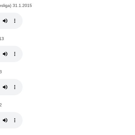
esliga) 31.1.2015
13
3
2