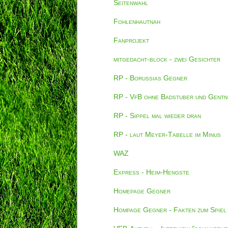
Seitenwahl
Fohlenhautnah
Fanprojekt
mitgedacht-block - zwei Gesichter
RP - Borussias Gegner
RP - VfB ohne Badstuber und Gentn
RP - Sippel mal wieder dran
RP - laut Meyer-Tabelle im Minus
WAZ
Express - Heim-Hengste
Homepage Gegner
Hompage Gegner - Fakten zum Spiel