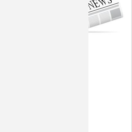
Saison 2009/10
Fohlen-Hautnah
mitgedacht
Saison 2008/09
Fanprojekt
Saison 2007/08
RP - Vier Gründe..
Saison 2006/07
RP - Interview Stindl
RP - Strobl fällt aus
Saison 2005/06
RP - Knippi erklärt Änderungen
Saison 2004/05
RP - Fakten
Saison 2003/04
WZ - Lainer warnt
WZ - Kramer freut sich
WZ - Scharf wie das Messer
Aachener Nachrichten