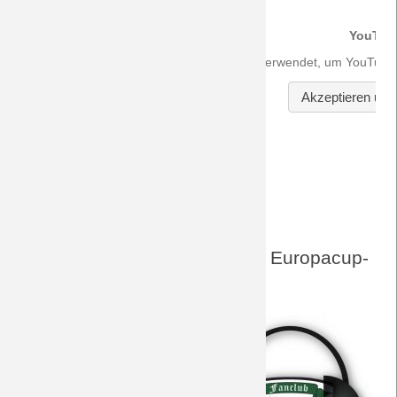
DreamTeam-Audio-Archiv zu Europacup-
Begegnungen