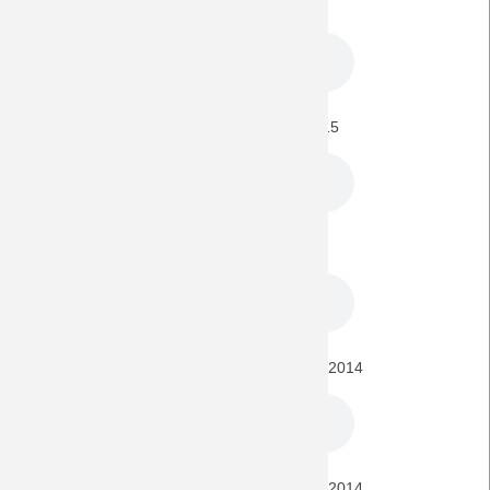
BORUSSIA - Juventus Turin (CL) 3.11.2015
BORUSSIA - Manchester City (CL) 30.9.2015
FC Zürich - BORUSSIA (EL) 2.10.2014
BORUSSIA - FK Sarajevo (EL-Playoff) 28.8.2014
FK Sarajevo - BORUSSIA (EL-Playoff) 21.8.2014