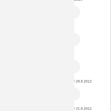
Lazio Rom - BORUSSIA EL-Spiel 21.2.2013
BORUSSIA - Lazio Rom EL-Spiel 14.2.2013
Dynamo Kiew - BORUSSIA CL-Quali-Playoff 29.8.2012
BORUSSIA - Dynamo Kiew CL-Quali-Playoff 21.8.2012