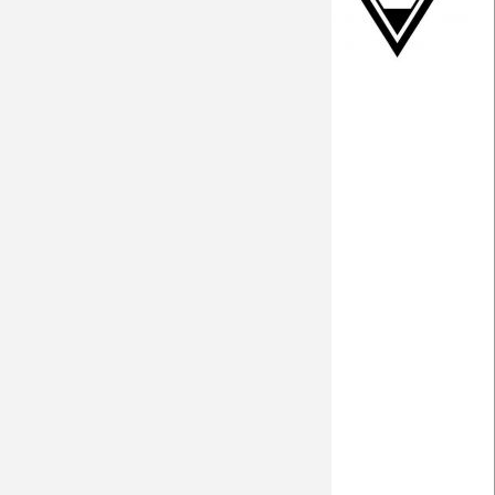
Interview Lainer
Preview
Facts
Wolfsberger AC (eng.)
Interview Lainer (eng.)
PK vor Wolfsberg