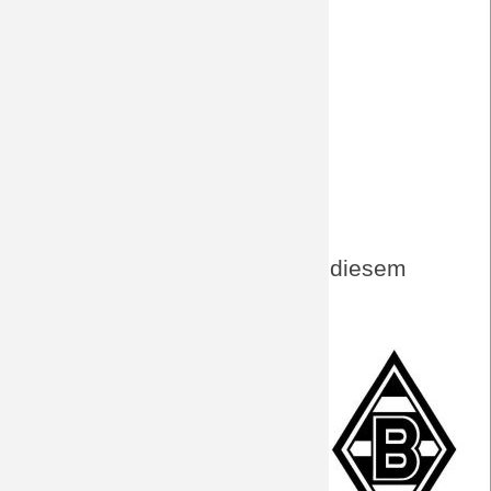
WDR
Express
Laola1.at - "WAC sehr unangenehm!"
Laola1.at - "Das ist nicht normal!"
Kicker
Aktuelles von BORUSSIA zu diesem
Spiel
PK vor Wolfsberg (EL)
Vorbericht
Fakten zum Spiel
Der Gegner