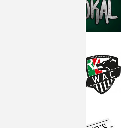
Saison 2018/19
Saison 2017/18
Saison 2016/17
Allgemeine Informationen
Saison 2015/16
Das Wetter am Spielort
Saison 2014/15
Portrait des Gegners
Die Match-Geschichte
Saison 2013/14
Saison 2012/13
Aktuelle Vorberichte
Saison 2011/12
Torfabrik
Saison 2010/11
Seitenwahl