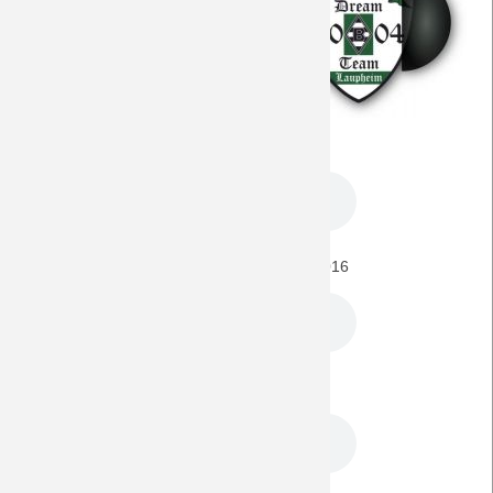
Hier finden sich alle für dieses
Spiel interessanten Episoden
unseres
DreamTeamPod
.
BORUSSIA - AC Florenz (EL) 16.2.2017
BORUSSIA - Manchester City (CL) 23.11.2016
BORUSSIA - Celtic Glasgow (CL) 1.11.2016