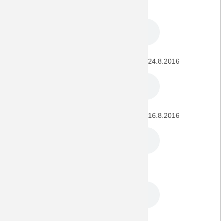
BORUSSIA - FC Barcelona (CL) 28.9.2016
BORUSSIA - Young Boys Bern (CL-Playoff) 24.8.2016
Young Boys Bern - BORUSSIA (CL-Playoff) 16.8.2016
BORUSSIA - Sevilla CF (CL) 25.11.2015