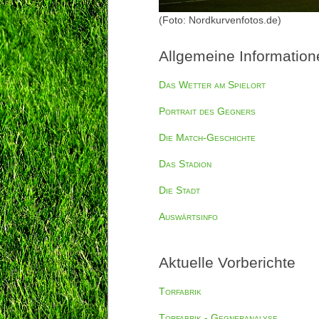
(Foto: Nordkurvenfotos.de)
Allgemeine Information
Das Wetter am Spielort
Portrait des Gegners
Die Match-Geschichte
Das Stadion
Die Stadt
Auswärtsinfo
Aktuelle Vorberichte
Torfabrik
Torfabrik - Gegneranalyse