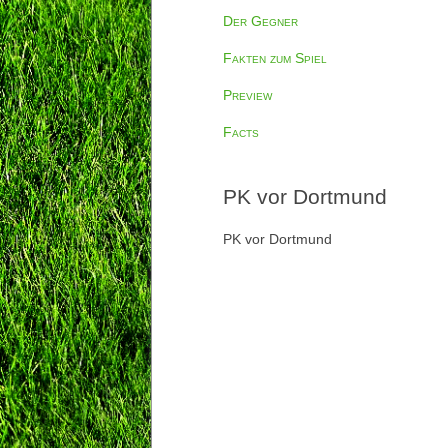
Der Gegner
Fakten zum Spiel
Preview
Facts
PK vor Dortmund
PK vor Dortmund