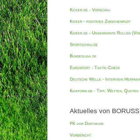
Kicker.de - Vorschau
Kicker - positives Zwischenfazit
Kicker.de - Ungewohnte Rollen (Vid
Sportschau.de
Bundesliga.de
Eurosport - Taktik-Check
Deutsche Welle - Interview Herrma
Kickform.de - Tipp, Wetten, Quoten
Aktuelles von BORUSSI
PK vor Dortmund
Vorbericht