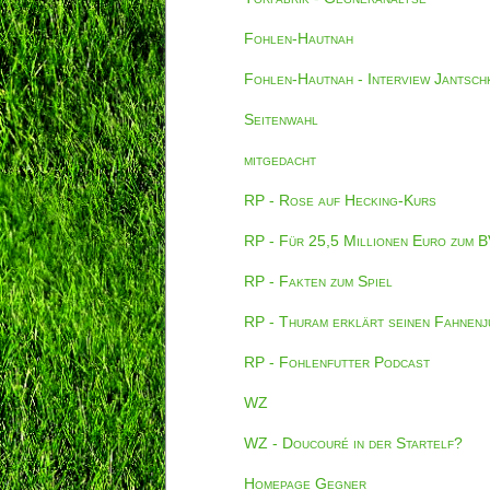
Fohlen-Hautnah
Fohlen-Hautnah - Interview Jantsch
Seitenwahl
mitgedacht
RP - Rose auf Hecking-Kurs
RP - Für 25,5 Millionen Euro zum 
RP - Fakten zum Spiel
RP - Thuram erklärt seinen Fahnenj
RP - Fohlenfutter Podcast
WZ
WZ - Doucouré in der Startelf?
Homepage Gegner