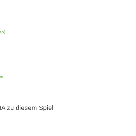
eo)
nn
A zu diesem Spiel