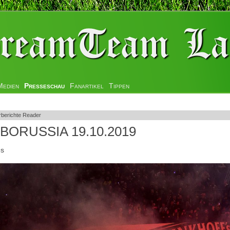
Medien
Presseschau
Fanartikel
Tippen
rberichte Reader
- BORUSSIA 19.10.2019
es