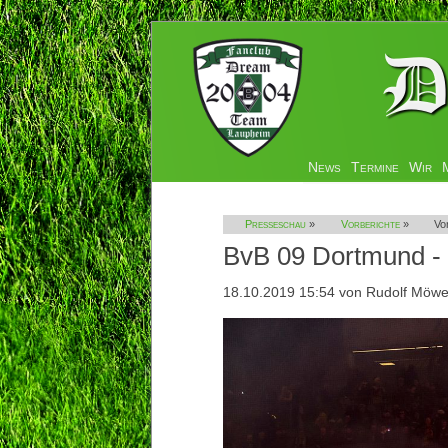
Navigation
News
Termine
Wir
überspringen
Presseschau
»
Vorberichte
»
Vo
BvB 09 Dortmund 
18.10.2019 15:54
von Rudolf Möw