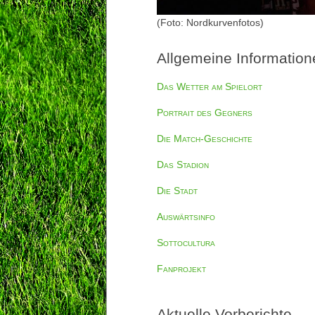
(Foto: Nordkurvenfotos)
Allgemeine Information
Das Wetter am Spielort
Portrait des Gegners
Die Match-Geschichte
Das Stadion
Die Stadt
Auswärtsinfo
Sottocultura
Fanprojekt
Aktuelle Vorberichte