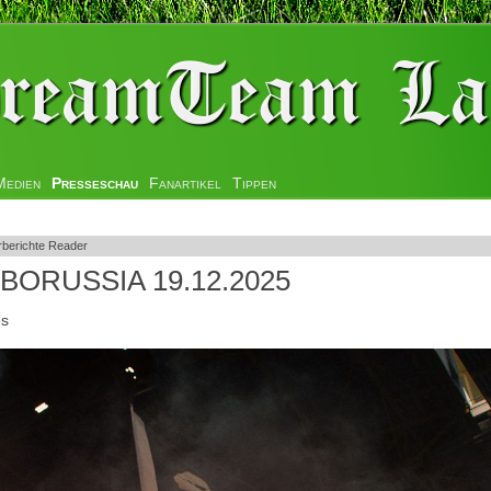
Medien
Presseschau
Fanartikel
Tippen
rberichte Reader
- BORUSSIA 19.12.2025
es