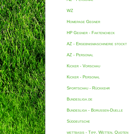
WZ
Homepage Gegner
HP Gegner - Faktencheck
AZ - Ergebnismaschinerie stockt
AZ - Personal
Kicker - Vorschau
Kicker - Personal
Sportschau - Rückkehr
Bundesliga.de
Bundesliga - Borussen-Duelle
Süddeutsche
wettbasis - Tipp, Wetten, Quoten