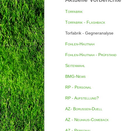
Torfabrik
Torfabrik - Flashback
Torfabrik - Gegneranalyse
Fohlen-Hautnah
Fohlen-Hautnah - Prüfstand
Seitenwahl
BMG-News
RP - Personal
RP - Aufstellung?
AZ- Borussen-Duell
AZ - Neuhaus-Comeback
AZ - Personal