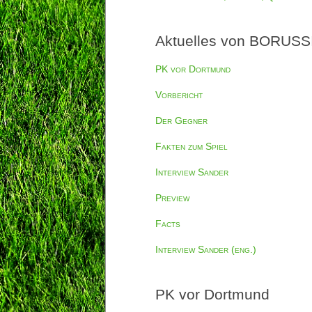
Aktuelles von BORUSSI
PK vor Dortmund
Vorbericht
Der Gegner
Fakten zum Spiel
Interview Sander
Preview
Facts
Interview Sander (eng.)
PK vor Dortmund