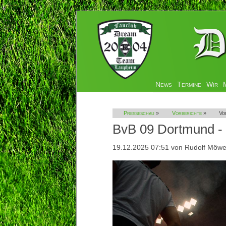
Navigation
News
Termine
Wir
überspringen
Presseschau
»
Vorberichte
»
Vo
BvB 09 Dortmund 
19.12.2025 07:51
von Rudolf Möw