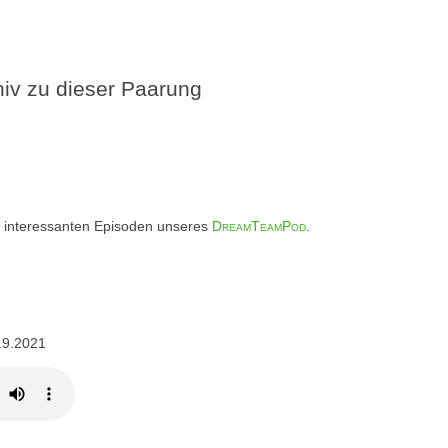
v zu dieser Paarung
iel interessanten Episoden unseres
DreamTeamPod
.
.9.2021