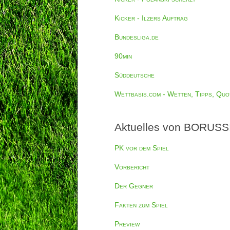
Kicker - Ilzers Auftrag
Bundesliga.de
90min
Süddeutsche
Wettbasis.com - Wetten, Tipps, Quo
Aktuelles von BORUSSI
PK vor dem Spiel
Vorbericht
Der Gegner
Fakten zum Spiel
Preview