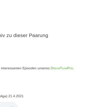
v zu dieser Paarung
iel interessanten Episoden unseres
DreamTeamPod
.
liga) 21.4.2021