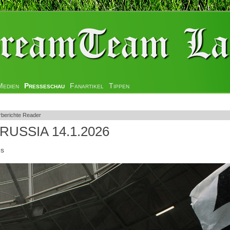
Medien
Presseschau
Fanartikel
Tippen
rberichte Reader
ORUSSIA 14.1.2026
es