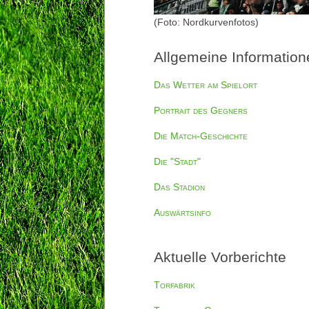
(Foto: Nordkurvenfotos)
Allgemeine Information
Das Wetter am Spielort
Portrait des Gegners
Die Match-Geschichte
Die "Stadt"
Das Stadion
Auswärtsinfo
Aktuelle Vorberichte
Torfabrik