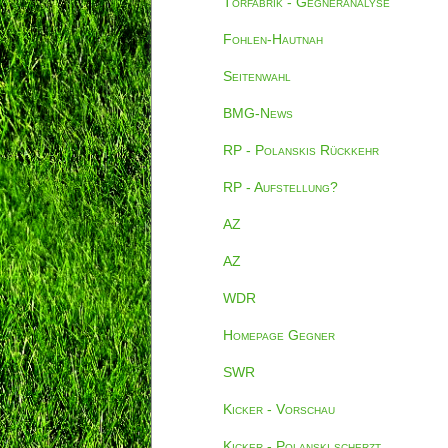
Torfabrik - Gegneranalyse
Fohlen-Hautnah
Seitenwahl
BMG-News
RP - Polanskis Rückkehr
RP - Aufstellung?
AZ
AZ
WDR
Homepage Gegner
SWR
Kicker - Vorschau
Kicker - Polanski scherzt