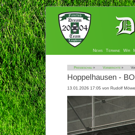
Navigation
News
Termine
Wir
überspringen
Presseschau
»
Vorberichte
»
Vo
Hoppelhausen - B
13.01.2026 17:05
von Rudolf Möw