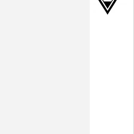
Interview Doucouré
Borussia verlängert mit Wendt
Preview
Facts
Borussia extend Wendt's contract
Interview Doucouré (eng.)
PK vor Freiburg