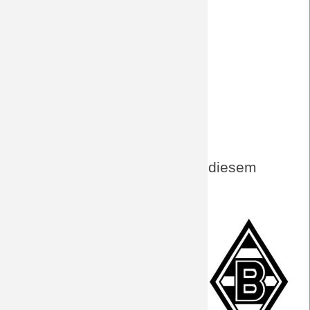
Bundesliga.de - Unverzichtbar
Bundesliga.de - Christian Streich
Süddeutsche
gladbachlive - Horrorbilanz
wettmaxx - Tipp, Wetten, Quoten
Aktuelles von BORUSSIA zu diesem
Spiel
PK vor Freiburg
Vorbericht
der Gegner
Fakten zum Spiel