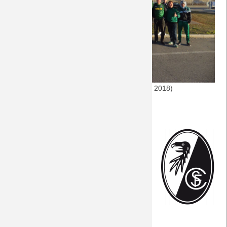
Saison 2018/19
Saison 2017/18
Saison 2016/17
(Foto: DreamTeam Laupheim, SC Freiburg, 2018)
Saison 2015/16
Allgemeine Informationen
Saison 2014/15
Das Wetter am Spielort
Saison 2013/14
Portrait des Gegners
Saison 2012/13
Die Match-Geschichte
Stadion
Saison 2011/12
Die Stadt
Saison 2010/11