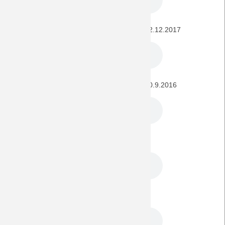
SC Freiburg - BORUSSIA (1. Bundesliga) 12.12.2017
SC Freiburg - BORUSSIA (1. Bundesliga) 10.9.2016
SC Freiburg - BORUSSIA 19.4.2014
SC Freiburg - BORUSSIA 30.3.2013