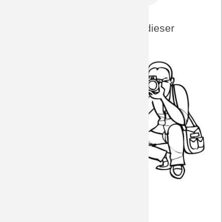
DreamTeam-Foto-Archiv zu dieser
Paarung
Away 18/19
Home 17/18
Away 17/18
Away 16/17
Away 12/13
Home 12/13
Home 11/12
Away 11/12
Home 10/11