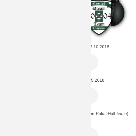
Hier finden sich alle für dieses
Spiel interessanten Episoden
unseres
DreamTeamPod
.
SC Freiburg - BORUSSIA (1. Bundesliga) 26.10.2018
BORUSSIA - SC Freiburg (1. Bundesliga) 5.5.2018
SC Freiburg - BORUSSIA (U19 DFB-Junioren-Pokal Halbfinale)
17.3.2018