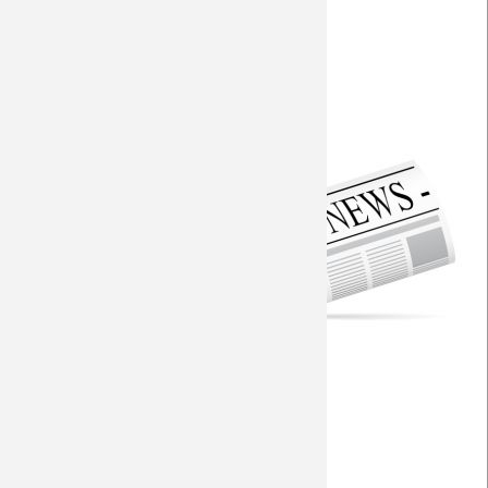
Auswärtsinfo entfällt
Saison 2009/10
So lief das Hinspiel
Saison 2008/09
Aktuelle Vorberichte
Saison 2007/08
Torfabrik
Saison 2006/07
Fohlen-Hautnah
Seitenwahl
Saison 2005/06
RP - Rückkehr zur Konstanz
Saison 2004/05
WDR
WZ
Saison 2003/04
Homepage Gegner
SWR
Kicker - Vorschau