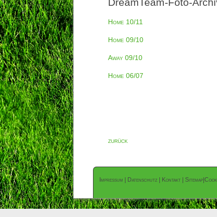
DreamTeam-Foto-Archiv
Home 10/11
Home 09/10
Away 09/10
Home 06/07
zurück
Impressum
|
Datenschutz
|
Kontakt
|
Sitemap
|
Cook