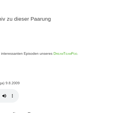
v zu dieser Paarung
iel interessanten Episoden unseres
DreamTeamPod
.
ga) 9.8.2009