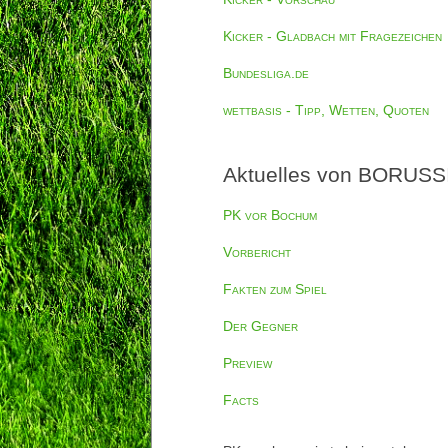
Kicker - Gladbach mit Fragezeichen
Bundesliga.de
wettbasis - Tipp, Wetten, Quoten
Aktuelles von BORUSSI
PK vor Bochum
Vorbericht
Fakten zum Spiel
Der Gegner
Preview
Facts