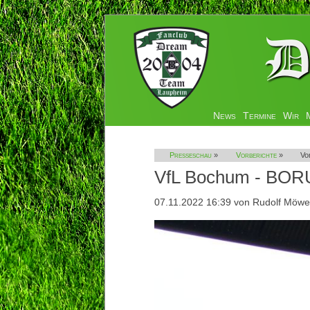
Navigation
News
Termine
Wir
überspringen
Presseschau
»
Vorberichte
»
Vo
VfL Bochum - BORU
07.11.2022 16:39
von Rudolf Möwe