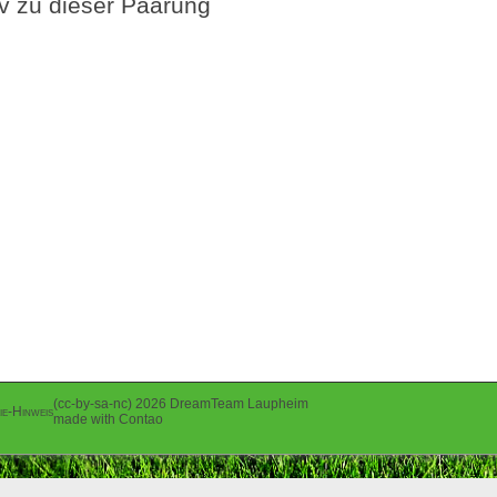
 zu dieser Paarung
(cc-by-sa-nc) 2026 DreamTeam Laupheim
ie-Hinweis
made with Contao