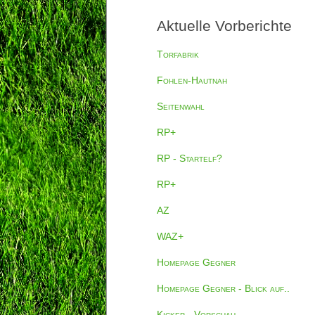
Aktuelle Vorberichte
Torfabrik
Fohlen-Hautnah
Seitenwahl
RP+
RP - Startelf?
RP+
AZ
WAZ+
Homepage Gegner
Homepage Gegner - Blick auf..
Kicker - Vorschau