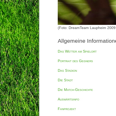
(Foto: DreamTeam Laupheim 2009
Allgemeine Information
Das Wetter am Spielort
Portrait des Gegners
Das Stadion
Die Stadt
Die Match-Geschichte
Auswärtsinfo
Fanprojekt